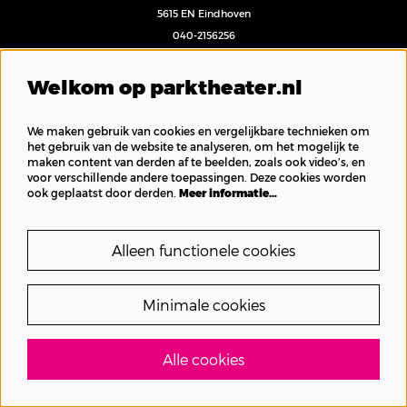
5615 EN Eindhoven
040-2156256
bij13.nl
Welkom op parktheater.nl
PAND P
We maken gebruik van cookies en vergelijkbare technieken om
Leenderweg 65
het gebruik van de website te analyseren, om het mogelijk te
5614 HL Eindhoven
maken content van derden af te beelden, zoals ook video’s, en
040 - 3 032 170
voor verschillende andere toepassingen. Deze cookies worden
ook geplaatst door derden.
Meer informatie…
pand-p.nl
Alleen functionele cookies
Minimale cookies
Informatie
Contact
Alle cookies
Programma
Je bezoek