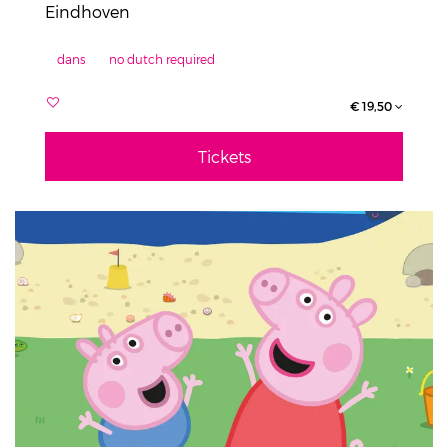
Eindhoven
dans
no dutch required
€ 19,50
Tickets