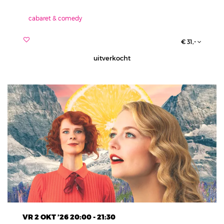
cabaret & comedy
€ 31,-
uitverkocht
VR 2 OKT ’26
20:00 - 21:30