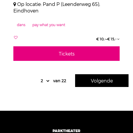
Op locatie: Pand P (Leenderweg 65),
Eindhoven
dans
pay what you want
€ 10,-–€ 15,-
Tickets
Volgende
van 22
PARKTHEATER