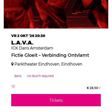
VR 2 OKT ’26
20:30
L.A.V.A.
ICK Dans Amsterdam
Fictie Gloeit – Verbinding Ontvlamt
Parktheater Eindhoven, Eindhoven
dans
no dutch required
€ 28,50
Tickets