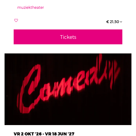
muziektheater
€ 21,50
Tickets
VR 2 OKT ’26
-
VR 18 JUN ’27