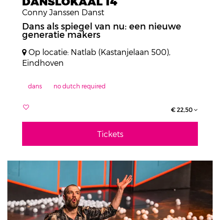
DANSLOKAAL 14
Conny Janssen Danst
Dans als spiegel van nu: een nieuwe
generatie makers
Op locatie: Natlab (Kastanjelaan 500),
Eindhoven
dans
no dutch required
€ 22,50
Tickets