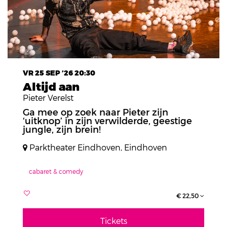
VR 25 SEP ’26
20:30
Altijd aan
Pieter Verelst
Ga mee op zoek naar Pieter zijn
‘uitknop’ in zijn verwilderde, geestige
jungle, zijn brein!
Parktheater Eindhoven, Eindhoven
cabaret & comedy
€ 22,50
Tickets