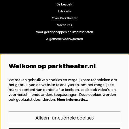
Je bezoek
Educatie
Over Parktheater
Vacatures
Voor gezelschappen en impresariaten
Algemene voorwaarden
Volg ons
Welkom op parktheater.nl
We maken gebruik van cookies en vergelijkbare technieken om
het gebruik van de website te analyseren, om het mogelijk te
maken content van derden af te beelden, zoals ook video’s, en
Inschrijven nieuwsbrief
voor verschillende andere toepassingen. Deze cookies worden
ook geplaatst door derden.
Meer informatie…
Alleen functionele cookies