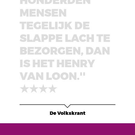
MENSEN
TEGELIJK DE
SLAPPE LACH TE
BEZORGEN, DAN
IS HET HENRY
VAN LOON.''
★★★★
De Volkskrant