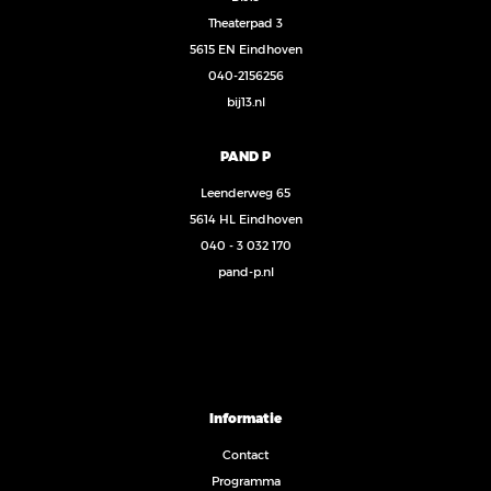
Theaterpad 3
5615 EN Eindhoven
040-2156256
bij13.nl
PAND P
Leenderweg 65
5614 HL Eindhoven
040 - 3 032 170
pand-p.nl
Informatie
Contact
Programma