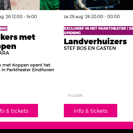
ug ’26
12:00 - 14:00
za 29 aug ’26
20:00 - 00:00
NING
EXCLUSIEF IN HET PARKTHEATER | D
OPENING
jkers met
Landverhuizers
ppen
STEF BOS EN GASTEN
ARA
rs met Koppen opent het
 in Parktheater Eindhoven
muziek
fo & tickets
info & tickets