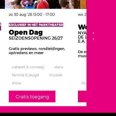
zo 30 aug ’26
13:00 - 17:00
wo 2 sep ’26
-
zo 13 se
E
EXCLUSIEF IN HET PARKTHEATER
We Will Ro
Open Dag
NYASSA ALBERTA
DE LAAT, LUCAS
SEIZOENSOPENING 26/27
E.A.
Gratis previews, rondleidingen,
De enige echte offic
optredens en meer
musical!
cabaret & comedy
dans
familie & jeugd
muziek
show
musical
Gratis toegang
info & tickets