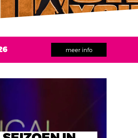
26
meer info
 SEIZOEN IN