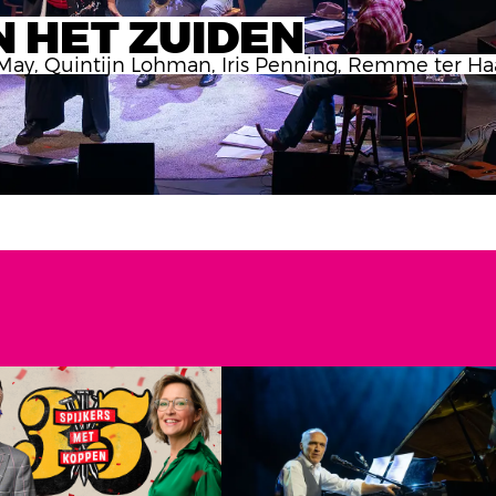
 HET ZUIDEN
 May, Quintijn Lohman, Iris Penning, Remme ter Ha