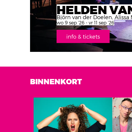
HELDEN VAN
Björn van der Doelen, Alissa
wo 9 sep ’26
-
vr 11 sep ’26
info & tickets
BINNENKORT
Overslaan