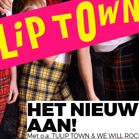
HET NIEUW
AAN!
Met o.a. TULIP TOWN & WE WILL RO