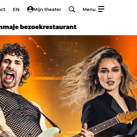
act
EN
Mijn theater
Menu
amma
je bezoek
restaurant