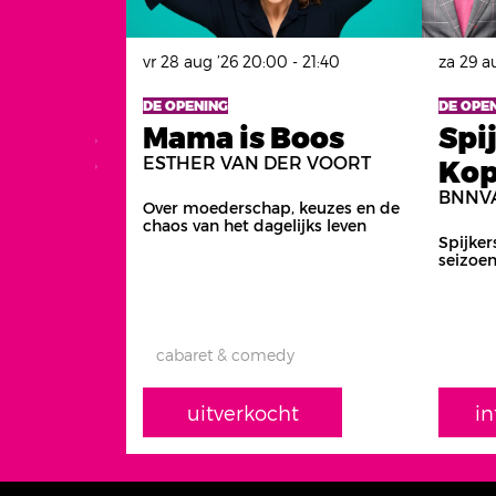
vr 28 aug ’26
20:00 - 21:40
za 29 a
DE OPENING
DE OPE
Mama is Boos
Spi
ESTHER VAN DER VOORT
Ko
BNNV
Over moederschap, keuzes en de
chaos van het dagelijks leven
Spijke
seizoen
cabaret & comedy
uitverkocht
in