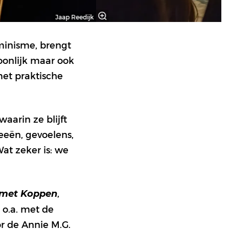
Jaap Reedijk
eminisme, brengt
soonlijk maar ook
met praktische
aarin ze blijft
eeën, gevoelens,
at zeker is: we
,
 met Koppen
 o.a. met de
r de Annie M.G.