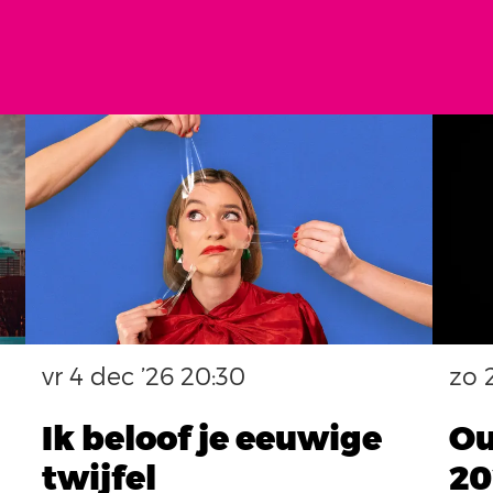
vr 4 dec ’26
20:30
zo 
Ik beloof je eeuwige
Ou
twijfel
20