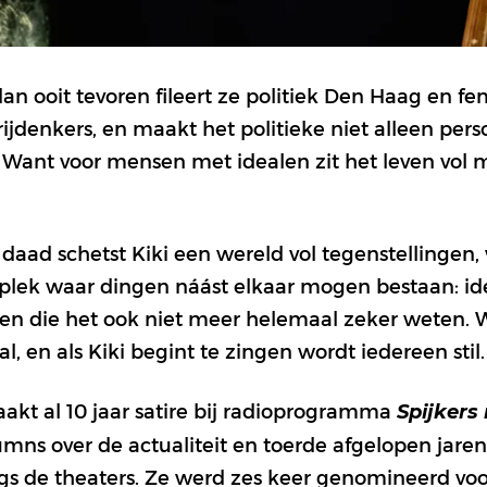
an ooit tevoren fileert ze politiek Den Haag en f
ijdenkers, en maakt het politieke niet alleen per
. Want voor mensen met idealen zit het leven vol 
aad schetst Kiki een wereld vol tegenstellingen, w
n plek waar dingen náást elkaar mogen bestaan: id
n die het ook niet meer helemaal zeker weten. W
l, en als Kiki begint te zingen wordt iedereen stil.
akt al 10 jaar satire bij radioprogramma
Spijkers
olumns over de actualiteit en toerde afgelopen jaren
gs de theaters. Ze werd zes keer genomineerd voo