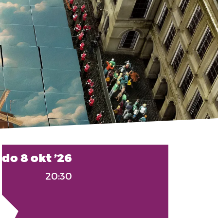
do 8 okt ’26
20:30
Inzoomen