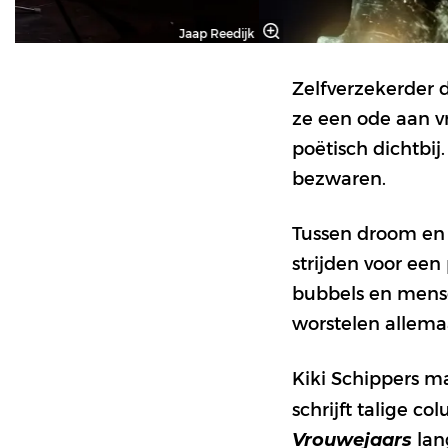
Jaap Reedijk
Zelfverzekerder d
ze een ode aan vr
poëtisch dichtbij
bezwaren.
Tussen droom en d
strijden voor ee
bubbels en mense
worstelen allemaa
Kiki Schippers ma
schrijft talige c
lan
Vrouwejaars