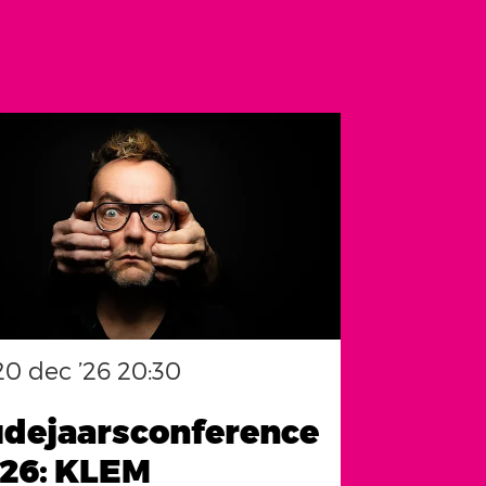
20 dec ’26
20:30
dejaarsconference
26: KLEM