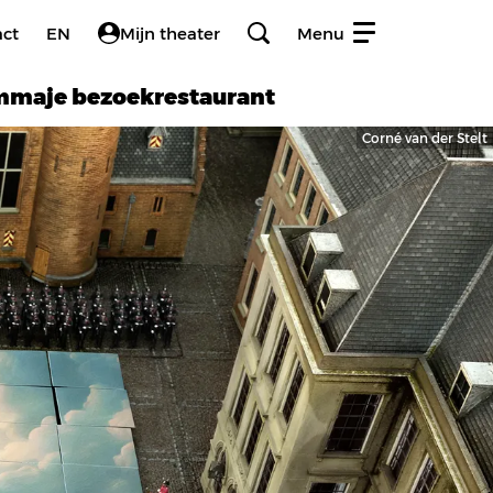
act
EN
Mijn theater
Menu
amma
je bezoek
restaurant
Corné van der Stelt