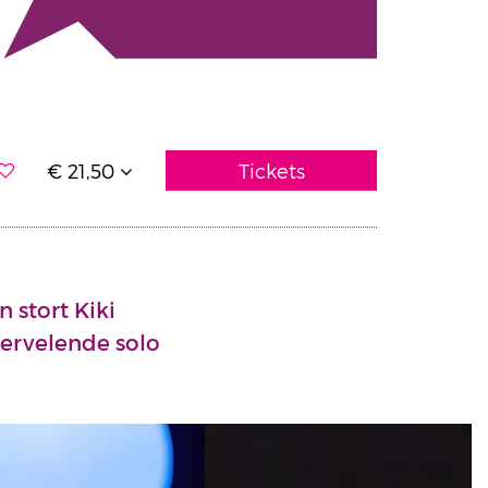
€ 21,50
Tickets
 stort Kiki
wervelende solo