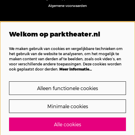
Algemene voorwaarden
Volg ons
Welkom op parktheater.nl
We maken gebruik van cookies en vergelijkbare technieken om
het gebruik van de website te analyseren, om het mogelijk te
maken content van derden af te beelden, zoals ook video’s, en
Inschrijven nieuwsbrief
voor verschillende andere toepassingen. Deze cookies worden
ook geplaatst door derden.
Meer informatie…
Alleen functionele cookies
Minimale cookies
Alle cookies