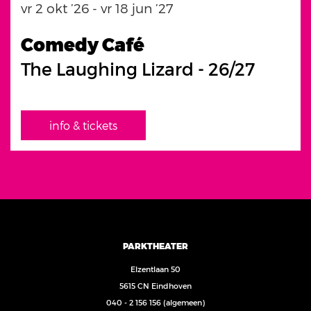
vr 2 okt ’26
-
vr 18 jun ’27
Comedy Café
The Laughing Lizard - 26/27
info & tickets
PARKTHEATER
Elzentlaan 50
5615 CN Eindhoven
040 - 2 156 156
(algemeen)