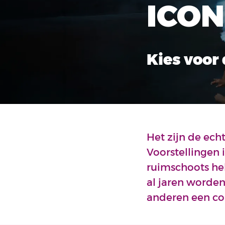
ICO
Kies voor 
Het zijn de echt
Voorstellingen 
ruimschoots heb
al jaren worde
anderen een com