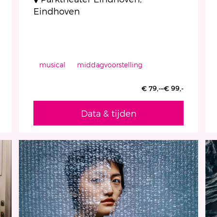
Eindhoven
musical
middagvoorstelling
€ 79,-–€ 99,-
Data & tijden