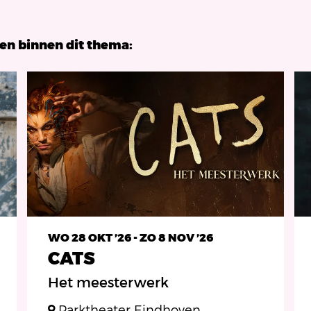
gen binnen dit thema:
WO 28 OKT ’26
-
ZO 8 NOV ’26
CATS
Het meesterwerk
Parktheater Eindhoven,