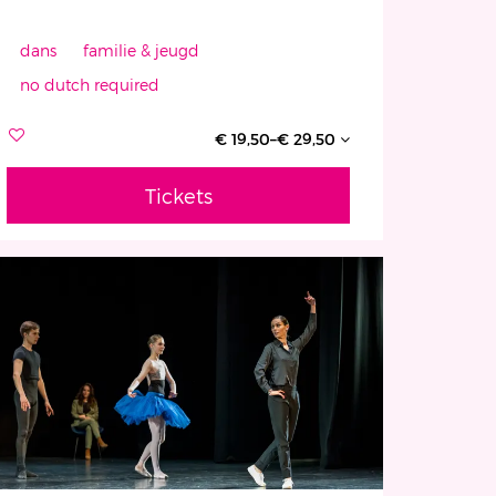
dans
familie & jeugd
no dutch required
€ 19,50–€ 29,50
Tickets