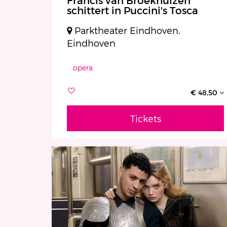
Francis van Broekhuizen
schittert in Puccini's Tosca
Parktheater Eindhoven,
Eindhoven
opera
€ 48,50
Tickets