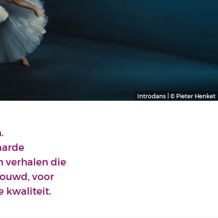
Introdans | © Pieter Henket
.
aarde
n verhalen die
rouwd, voor
 kwaliteit.