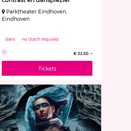
Parktheater Eindhoven,
Eindhoven
dans
no dutch required
€ 32,50
Tickets