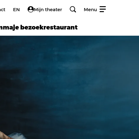
act
EN
Mijn theater
Menu
amma
je bezoek
restaurant