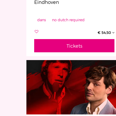
Eindhoven
dans
no dutch required
€ 54,50
Tickets