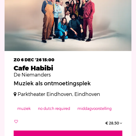
ZO 6 DEC ’26
15:00
Cafe Habibi
De Niemanders
Muziek als ontmoetingsplek
Parktheater Eindhoven, Eindhoven
muziek
no dutch required
middagvoorstelling
€ 28,50