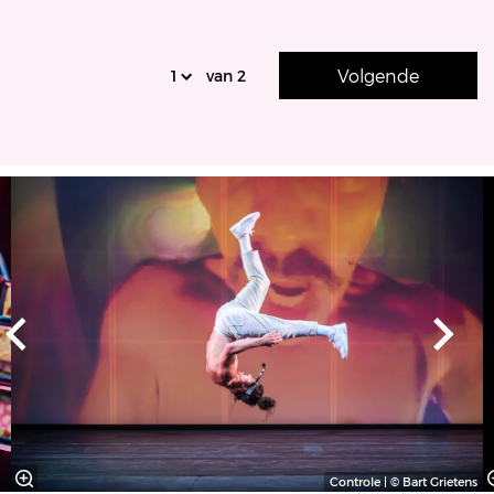
Volgende
van 2
Overslaan
Controle | © Bart Grietens