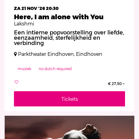
ZA 21 NOV ’26
20:30
Here, I am alone with You
Lakshmi
Een intieme popvoorstelling over liefde,
eenzaamheid, sterfelijkheid en
verbinding
Parktheater Eindhoven, Eindhoven
muziek
no dutch required
€ 27,50
Tickets