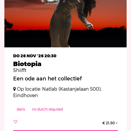
DO 26 NOV ’26
20:30
Biotopia
Shiifft
Een ode aan het collectief
Op locatie: Natlab (Kastanjelaan 500),
Eindhoven
dans
no dutch required
€ 21,50