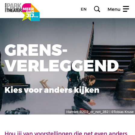
Menu
EN
GRENS­
VERLEG­GEND
Kies voor anders kijken
Hamlet: R2D2_or_not_2B2 | ©Tobias Kruse
Hou jij van voorstellingen die net even anders