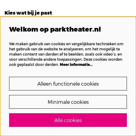
Kies wat bij je past
Jij kiest, jij kijkt, jij voelt. We helpen je kiezen aan de
hand van
tien thema's
. Van licht en uitbundig tot
Welkom op parktheater.nl
scherp en verdiepend. Zo ontdek je niet alleen wat
er speelt, maar vooral wat bij je past. Of je nu komt
We maken gebruik van cookies en vergelijkbare technieken om
het gebruik van de website te analyseren, om het mogelijk te
voor een grote naam, iets nieuws wilt proberen of je
maken content van derden af te beelden, zoals ook video’s, en
wilt laten verrassen. Dit seizoen beweegt met je
voor verschillende andere toepassingen. Deze cookies worden
ook geplaatst door derden.
Meer informatie…
mee.
Kies:
Alleen functionele cookies
Minimale cookies
Alle cookies