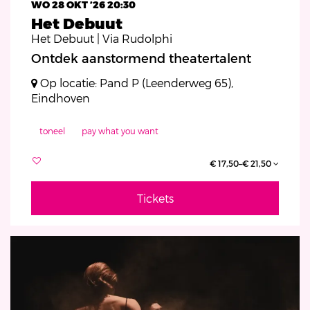
WO 28 OKT ’26
20:30
Het Debuut
Het Debuut | Via Rudolphi
Ontdek aanstormend theatertalent
Op locatie: Pand P (Leenderweg 65),
Eindhoven
toneel
pay what you want
€ 17,50–€ 21,50
Tickets