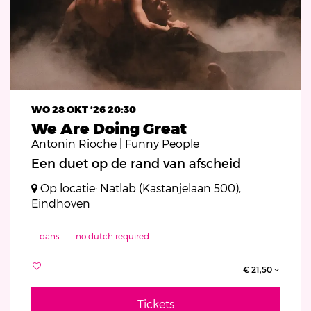
WO 28 OKT ’26
20:30
We Are Doing Great
Antonin Rioche | Funny People
Een duet op de rand van afscheid
Op locatie: Natlab (Kastanjelaan 500),
Eindhoven
dans
no dutch required
€ 21,50
Tickets