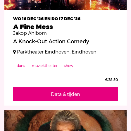
WO 16 DEC ’26
EN
DO 17 DEC ’26
A Fine Mess
Jakop Ahlbom
A Knock-Out Action Comedy
Parktheater Eindhoven, Eindhoven
dans
muziektheater
show
€ 38,50
Data & tijden