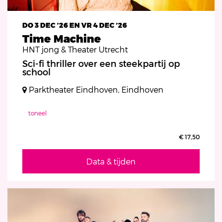
DO 3 DEC ’26
EN
VR 4 DEC ’26
Time Machine
HNT jong & Theater Utrecht
Sci-fi thriller over een steekpartij op
school
Parktheater Eindhoven, Eindhoven
toneel
€ 17,50
Data & tijden