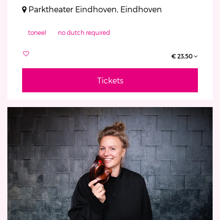
Parktheater Eindhoven, Eindhoven
toneel
no dutch required
€ 23,50
Tickets