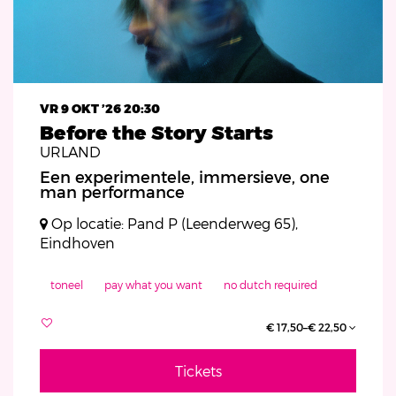
VR 9 OKT ’26
20:30
Before the Story Starts
URLAND
Een experimentele, immersieve, one
man performance
Op locatie: Pand P (Leenderweg 65),
Eindhoven
toneel
pay what you want
no dutch required
€ 17,50–€ 22,50
Tickets