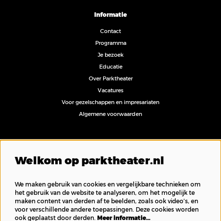
Informatie
Contact
Programma
Je bezoek
Educatie
Over Parktheater
Vacatures
Voor gezelschappen en impresariaten
Algemene voorwaarden
Volg ons
Welkom op parktheater.nl
We maken gebruik van cookies en vergelijkbare technieken om
het gebruik van de website te analyseren, om het mogelijk te
maken content van derden af te beelden, zoals ook video’s, en
Inschrijven nieuwsbrief
voor verschillende andere toepassingen. Deze cookies worden
ook geplaatst door derden.
Meer informatie…