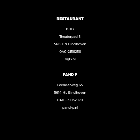
RESTAURANT
BIJ13
Theaterpad 3
5615 EN Eindhoven
040-2156256
bij13.nl
PAND P
Leenderweg 65
5614 HL Eindhoven
040 - 3 032 170
pand-p.nl