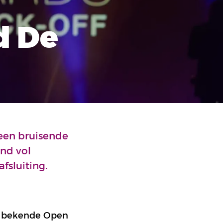
d De
 een bruisende
end vol
afsluiting.
ze bekende Open