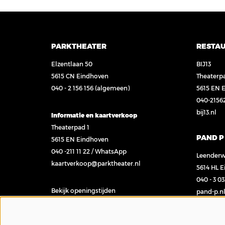
PARKTHEATER
RESTA
Elzentlaan 50
BIJ13
5615 CN Eindhoven
Theaterp
040 - 2 156 156
(algemeen)
5615 EN 
040-2156
bij13.nl
Informatie en kaartverkoop
Theaterpad 1
PAND P
5615 EN Eindhoven
040 -211 11 22
/
WhatsApp
Leenderw
kaartverkoop@parktheater.nl
5614 HL 
040 - 3 0
Bekijk openingstijden
pand-p.n
Contact