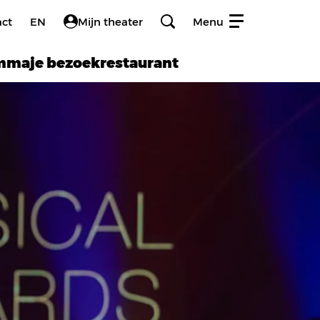
act
EN
Mijn theater
Menu
amma
je bezoek
restaurant