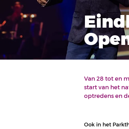
Eind
Open
Van 28 tot en m
start van het n
optredens en de
Ook in het Parkt