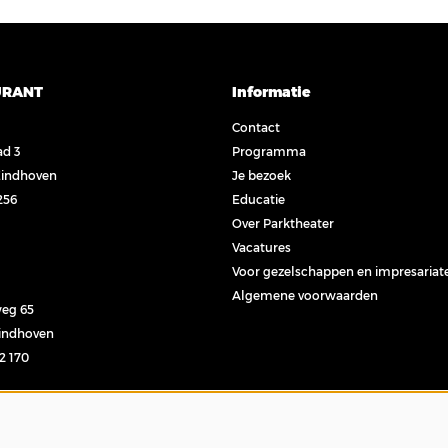
URANT
Informatie
Contact
ad 3
Programma
Eindhoven
Je bezoek
256
Educatie
Over Parktheater
Vacatures
Voor gezelschappen en impresariat
Algemene voorwaarden
eg 65
Eindhoven
32 170
l