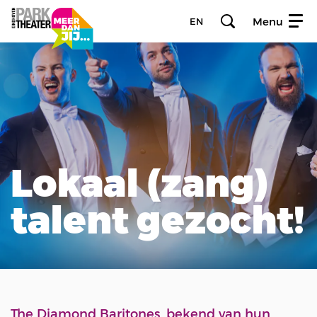
Menu
EN
Lokaal (zang)
talent gezocht!
The Diamond Baritones, bekend van hun