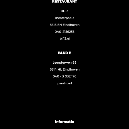
RESTAURANT
BIJ13
Theaterpad 3
5615 EN Eindhoven
040-2156256
bij13.nl
PAND P
Leenderweg 65
5614 HL Eindhoven
040 - 3 032 170
pand-p.nl
Informatie