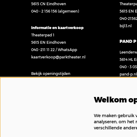
5615 CN Eindhoven
Theaterp
040 - 2 156 156
(algemeen)
5615 EN 
040-2156
bij13.nl
Informatie en kaartverkoop
Theaterpad 1
PAND P
5615 EN Eindhoven
040 -211 11 22
/
WhatsApp
Leenderw
kaartverkoop@parktheater.nl
5614 HL 
040 - 3 0
Bekijk openingstijden
pand-p.n
Contact
Welkom op
We maken gebruik va
analyseren, om het 
verschillende ander