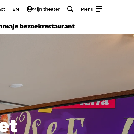
act
EN
Mijn theater
Menu
amma
je bezoek
restaurant
et