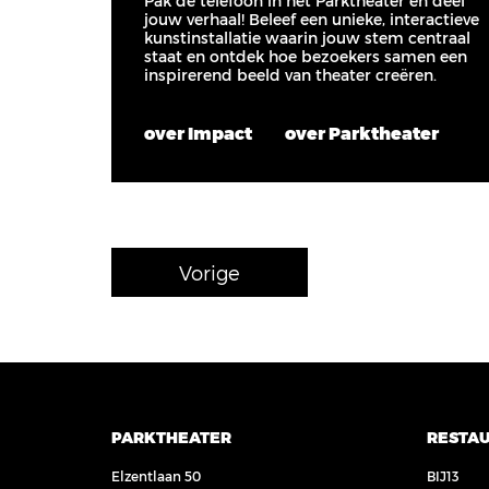
Pak de telefoon in het Parktheater en deel
jouw verhaal! Beleef een unieke, interactieve
kunstinstallatie waarin jouw stem centraal
staat en ontdek hoe bezoekers samen een
inspirerend beeld van theater creëren.
over Impact
over Parktheater
Vorige
PARKTHEATER
RESTA
Elzentlaan 50
BIJ13