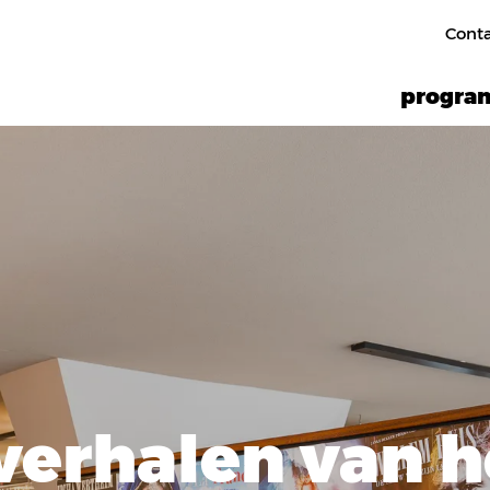
Cont
progr
 verhalen van h