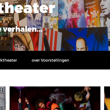
theater
 verhalen...
rktheater
over Voorstellingen