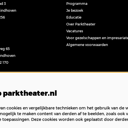
ad 3
Programma
Eindhoven
Je bezoek
256
Educatie
Over Parktheater
Vacatures
Voor gezelschappen en impresariat
Algemene voorwaarden
eg 65
Eindhoven
32 170
l
 parktheater.nl
n cookies en vergelijkbare technieken om het gebruik van de w
mogelijk te maken content van derden af te beelden, zoals ook v
e toepassingen. Deze cookies worden ook geplaatst door derde