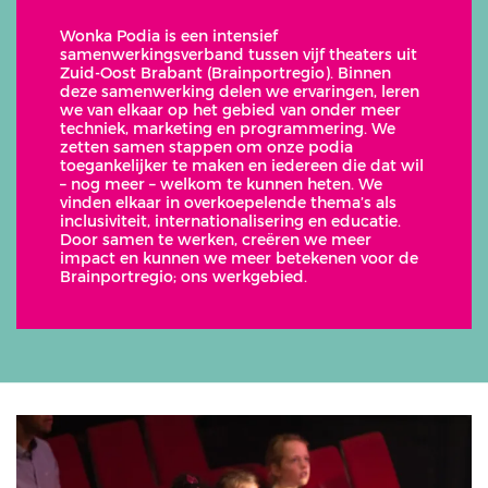
Wonka Podia is een intensief
samenwerkingsverband tussen vijf theaters uit
Zuid-Oost Brabant (Brainportregio). Binnen
deze samenwerking delen we ervaringen, leren
we van elkaar op het gebied van onder meer
techniek, marketing en programmering. We
zetten samen stappen om onze podia
toegankelijker te maken en iedereen die dat wil
– nog meer – welkom te kunnen heten. We
vinden elkaar in overkoepelende thema’s als
inclusiviteit, internationalisering en educatie.
Door samen te werken, creëren we meer
impact en kunnen we meer betekenen voor de
Brainportregio; ons werkgebied.