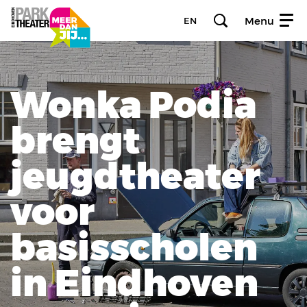
Menu
EN
Wonka Podia
brengt
jeugdtheater
voor
basisscholen
in Eindhoven