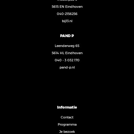
5615 EN Eindhoven
040-2156256
bij13.nl
PAND P
Leenderweg 65
5614 HL Eindhoven
040 - 3 032 170
pand-p.nl
Informatie
Contact
Programma
Je bezoek