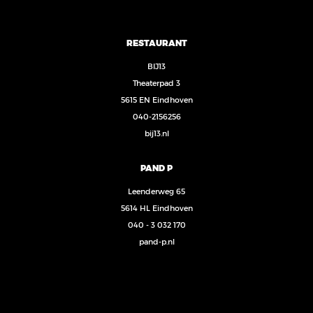
RESTAURANT
BIJ13
Theaterpad 3
5615 EN Eindhoven
040-2156256
bij13.nl
PAND P
Leenderweg 65
5614 HL Eindhoven
040 - 3 032 170
pand-p.nl