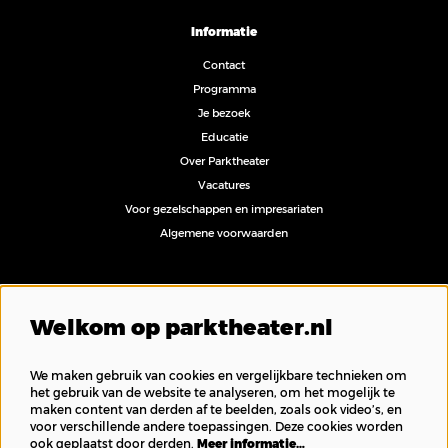
Informatie
Contact
Programma
Je bezoek
Educatie
Over Parktheater
Vacatures
Voor gezelschappen en impresariaten
Algemene voorwaarden
Volg ons
Welkom op parktheater.nl
We maken gebruik van cookies en vergelijkbare technieken om
het gebruik van de website te analyseren, om het mogelijk te
maken content van derden af te beelden, zoals ook video’s, en
Inschrijven nieuwsbrief
voor verschillende andere toepassingen. Deze cookies worden
ook geplaatst door derden.
Meer informatie…