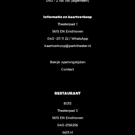
040 - 2 156 156
(algemeen)
Informatie en kaartverkoop
Theaterpad 1
5615 EN Eindhoven
040 -211 11 22
/
WhatsApp
kaartverkoop@parktheater.nl
Bekijk openingstijden
Contact
RESTAURANT
BIJ13
Theaterpad 3
5615 EN Eindhoven
040-2156256
bij13.nl