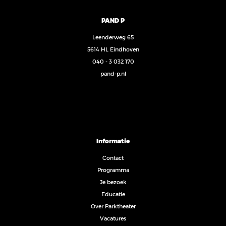
PAND P
Leenderweg 65
5614 HL Eindhoven
040 - 3 032 170
pand-p.nl
Informatie
Contact
Programma
Je bezoek
Educatie
Over Parktheater
Vacatures