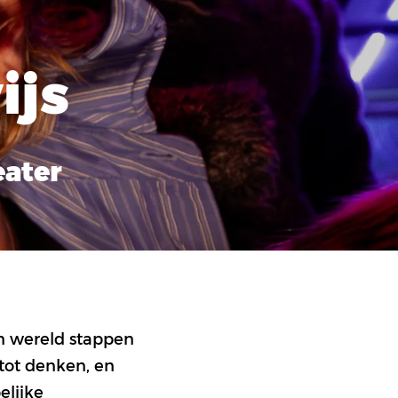
ijs
eater
en wereld stappen
 tot denken, en
elijke