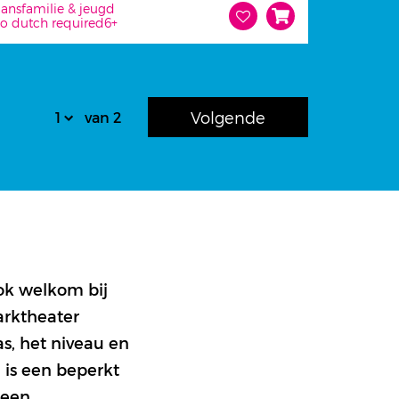
ans
familie & jeugd
o dutch required
6+
Volgende
van 2
ook welkom bij
arktheater
as, het niveau en
n is een beperkt
 een