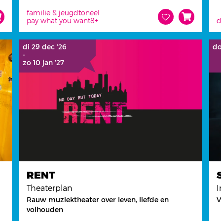
familie & jeugd
toneel
pay what you want
8+
d
di 29 dec ’26
do
-
zo 10 jan ’27
RENT
Theaterplan
I
Rauw muziektheater over leven, liefde en
V
volhouden