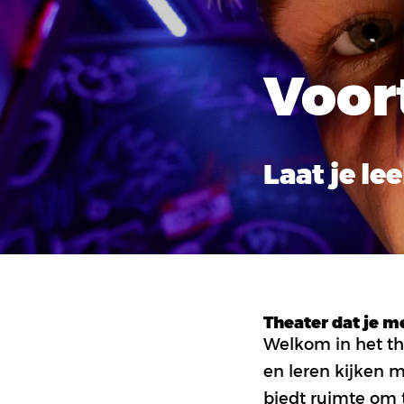
Voor
Laat je l
Theater dat je 
Zet
Tickets
Welkom in het th
op
en leren kijken m
mijn
wensenlijstje
biedt ruimte om 