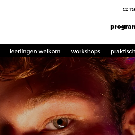
Cont
progr
leerlingen welkom
workshops
praktisc