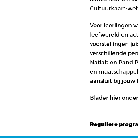
Cultuurkaart-web
Voor leerlingen v
leefwereld en actu
voorstellingen ju
verschillende pe
Natlab en Pand P
en maatschappelij
aansluit bij jouw
Zet
Tickets
Blader hier onder
op
mijn
wensenlijstje
Reguliere progr