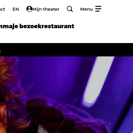
act
EN
Mijn theater
Menu
amma
je bezoek
restaurant
h