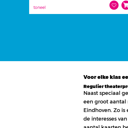
toneel
Voor elke klas 
Regulier theater
Zet
Tickets
Naast speciaal ge
op
een groot aantal
mijn
wensenlijstje
Eindhoven. Zo is 
de interesses van
aantal kaarten be