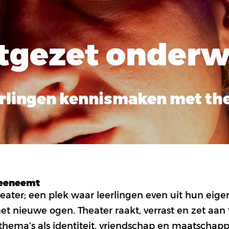
tgezet onderw
eerlingen kennismaken met th
meeneemt
eater; een plek waar leerlingen even uit hun eig
et nieuwe ogen. Theater raakt, verrast en zet aan
thema’s als identiteit, vriendschap en maatschapp