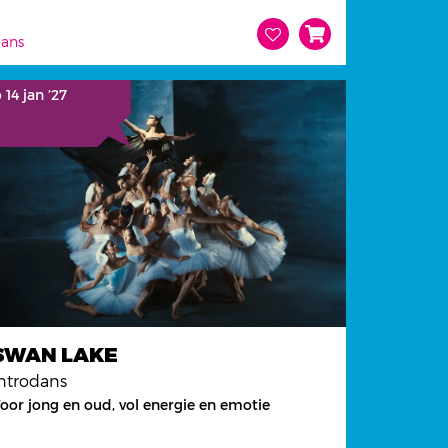
ans
 14 jan ’27
SWAN LAKE
ntrodans
oor jong en oud, vol energie en emotie