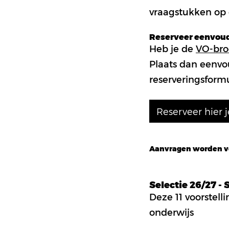
vraagstukken op 
Reserveer eenvoudi
Heb je de
VO-bro
Plaats dan eenvou
reserveringsformu
Reserveer hier j
Aanvragen worden ve
Zet
Tickets
Selectie 26/27 - 
op
Deze 11 voorstell
mijn
onderwijs
wensenlijstje