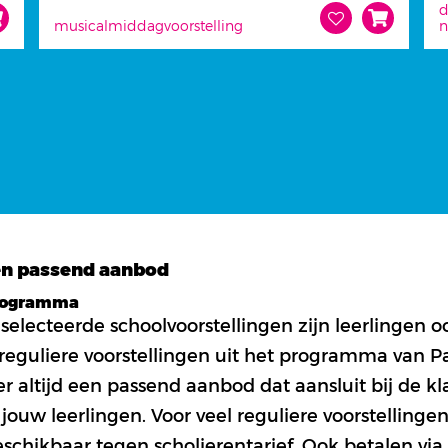
d
musical
middagvoorstelling
n
een passend aanbod
programma
selecteerde schoolvoorstellingen zijn leerlingen 
 reguliere voorstellingen uit het programma van P
er altijd een passend aanbod dat aansluit bij de kl
 jouw leerlingen. Voor veel reguliere voorstellinge
schikbaar tegen scholierentarief. Ook betalen via