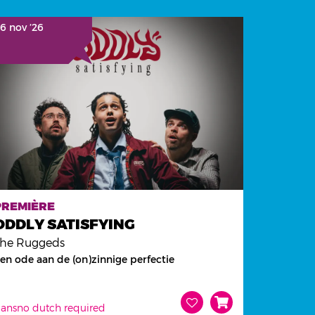
 6 nov ’26
PREMIÈRE
ODDLY SATISFYING
The Ruggeds
en ode aan de (on)zinnige perfectie
ans
no dutch required