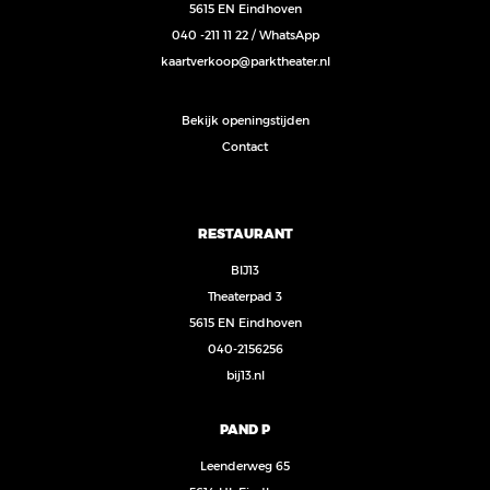
5615 EN Eindhoven
040 -211 11 22
/
WhatsApp
kaartverkoop@parktheater.nl
Bekijk openingstijden
Contact
RESTAURANT
BIJ13
Theaterpad 3
5615 EN Eindhoven
040-2156256
bij13.nl
PAND P
Leenderweg 65