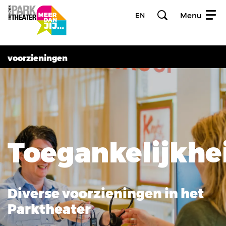
Menu
EN
voorzieningen
Toegankelijkhe
Diverse voorzieningen in het
Parktheater