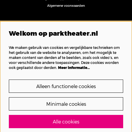
Algemene voorwaarden
Volg ons
Welkom op parktheater.nl
We maken gebruik van cookies en vergelijkbare technieken om
het gebruik van de website te analyseren, om het mogelijk te
maken content van derden af te beelden, zoals ook video’s, en
Inschrijven nieuwsbrief
voor verschillende andere toepassingen. Deze cookies worden
ook geplaatst door derden.
Meer informatie…
Alleen functionele cookies
Minimale cookies
Alle cookies