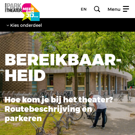
Menu
EN
Kies onderdeel
BEREIK­BAAR­
HEID
Hoe kom je bij het theater?
Routebeschrijving en
parkeren