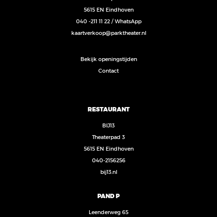
5615 EN Eindhoven
040 -211 11 22
/
WhatsApp
kaartverkoop@parktheater.nl
Bekijk openingstijden
Contact
RESTAURANT
BIJ13
Theaterpad 3
5615 EN Eindhoven
040-2156256
bij13.nl
PAND P
Leenderweg 65