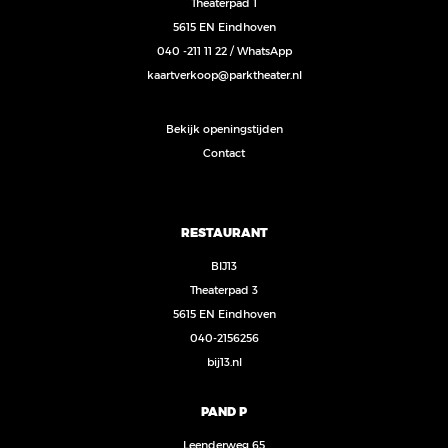
Theaterpad 1
5615 EN Eindhoven
040 -211 11 22
/
WhatsApp
kaartverkoop@parktheater.nl
Bekijk openingstijden
Contact
RESTAURANT
BIJ13
Theaterpad 3
5615 EN Eindhoven
040-2156256
bij13.nl
PAND P
Leenderweg 65