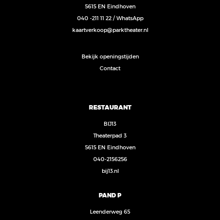
5615 EN Eindhoven
040 -211 11 22
/
WhatsApp
kaartverkoop@parktheater.nl
Bekijk openingstijden
Contact
RESTAURANT
BIJ13
Theaterpad 3
5615 EN Eindhoven
040-2156256
bij13.nl
PAND P
Leenderweg 65