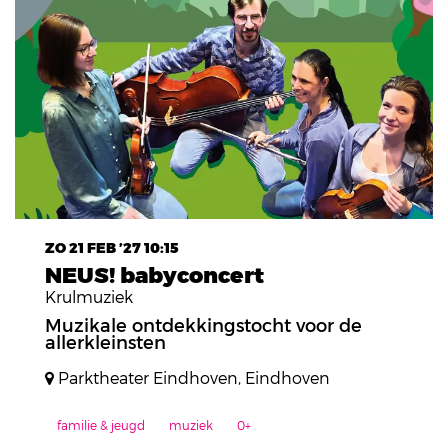
ZO 21 FEB ’27
10:15
NEUS! babyconcert
Krulmuziek
Muzikale ontdekkingstocht voor de
allerkleinsten
Parktheater Eindhoven, Eindhoven
familie & jeugd
muziek
0+