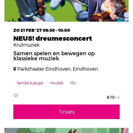
ZO 21 FEB ’27
09:30 - 10:00
NEUS! dreumesconcert
Krulmuziek
Samen spelen en bewegen op
klassieke muziek
Parktheater Eindhoven, Eindhoven
familie & jeugd
muziek
1.5+
€ 10,-
Tickets