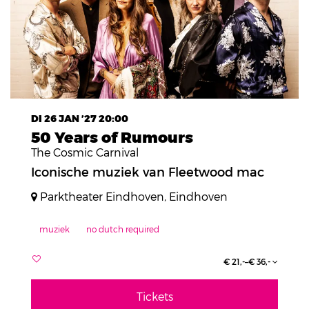
DI 26 JAN ’27
20:00
50 Years of Rumours
The Cosmic Carnival
Iconische muziek van Fleetwood mac
Parktheater Eindhoven, Eindhoven
muziek
no dutch required
€ 21,-–€ 36,-
Tickets