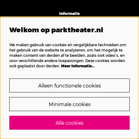
Informatie
Contact
Welkom op parktheater.nl
Programma
Je bezoek
We maken gebruik van cookies en vergelijkbare technieken om
Educatie
het gebruik van de website te analyseren, om het mogelijk te
Over Parktheater
maken content van derden af te beelden, zoals ook video’s, en
voor verschillende andere toepassingen. Deze cookies worden
Vacatures
ook geplaatst door derden.
Meer informatie…
Voor gezelschappen en impresariaten
Algemene voorwaarden
Alleen functionele cookies
Volg ons
Minimale cookies
Alle cookies
Inschrijven nieuwsbrief