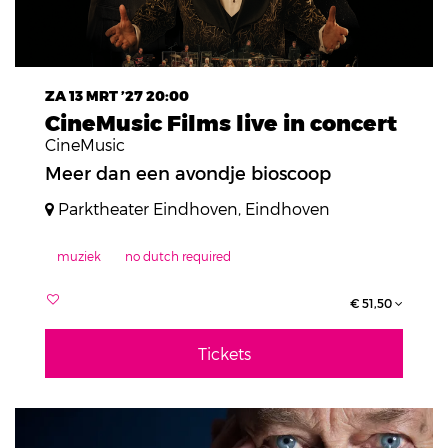
ZA 13 MRT ’27
20:00
CineMusic Films live in concert
CineMusic
Meer dan een avondje bioscoop
Parktheater Eindhoven, Eindhoven
muziek
no dutch required
€ 51,50
Tickets