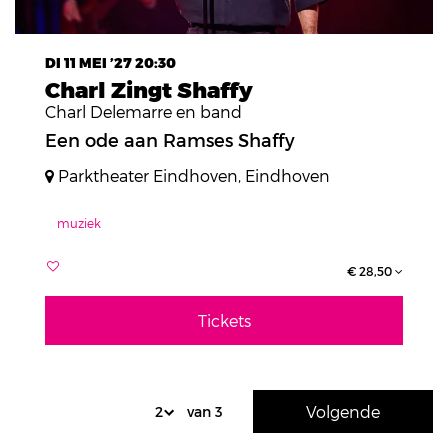
DI 11 MEI ’27
20:30
Charl Zingt Shaffy
Charl Delemarre en band
Een ode aan Ramses Shaffy
Parktheater Eindhoven, Eindhoven
muziek
€ 28,50
Tickets
Volgende
van 3