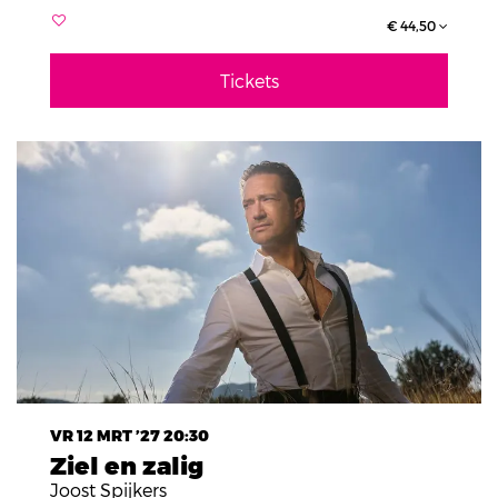
€ 44,50
Tickets
VR 12 MRT ’27
20:30
Ziel en zalig
Joost Spijkers