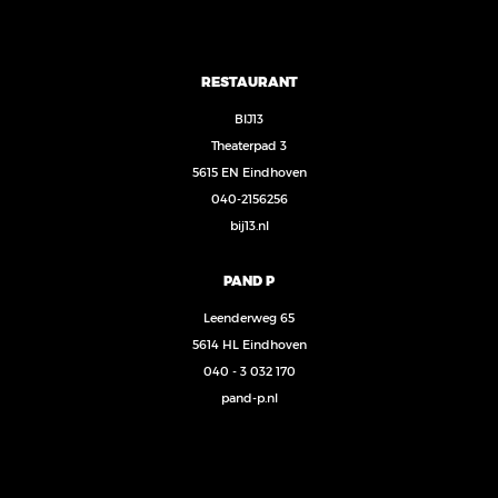
RESTAURANT
BIJ13
Theaterpad 3
5615 EN Eindhoven
040-2156256
bij13.nl
PAND P
Leenderweg 65
5614 HL Eindhoven
040 - 3 032 170
pand-p.nl