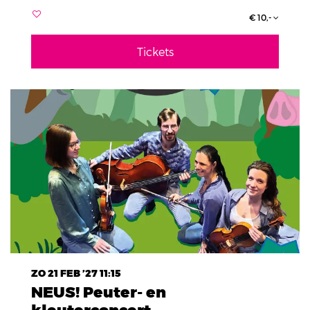
€ 10,-
Tickets
ZO 21 FEB ’27
11:15
NEUS! Peuter- en
kleuterconcert