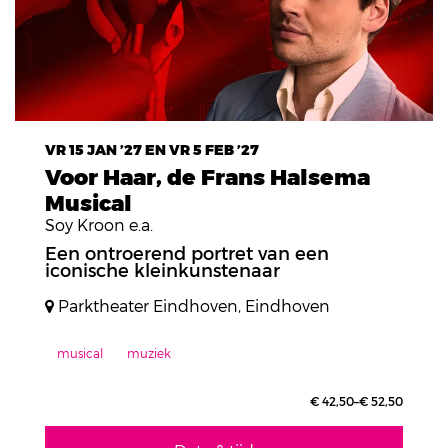
VR 15 JAN ’27
EN
VR 5 FEB ’27
Voor Haar, de Frans Halsema
Musical
Soy Kroon e.a.
Een ontroerend portret van een
iconische kleinkunstenaar
Parktheater Eindhoven, Eindhoven
musical
muziek
€ 42,50–€ 52,50