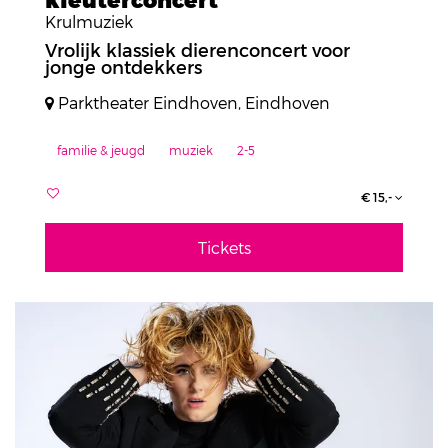
Krulmuziek
Vrolijk klassiek dierenconcert voor
jonge ontdekkers
Parktheater Eindhoven, Eindhoven
familie & jeugd
muziek
2-5
€ 15,-
Tickets