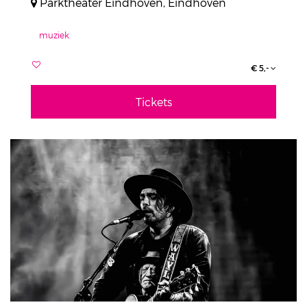
Parktheater Eindhoven, Eindhoven
muziek
€ 5,-
Tickets