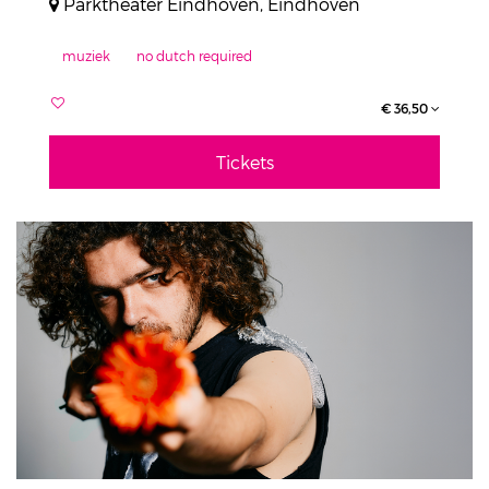
Parktheater Eindhoven, Eindhoven
muziek
no dutch required
€ 36,50
Tickets