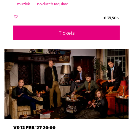
muziek
no dutch required
€ 39,50
Tickets
VR 12 FEB ’27
20:00