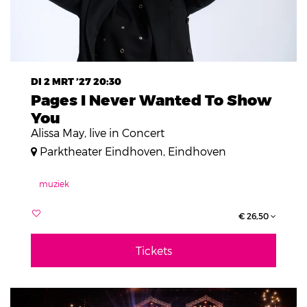
DI 2 MRT ’27
20:30
Pages I Never Wanted To Show
You
Alissa May, live in Concert
Parktheater Eindhoven, Eindhoven
muziek
€ 26,50
Tickets