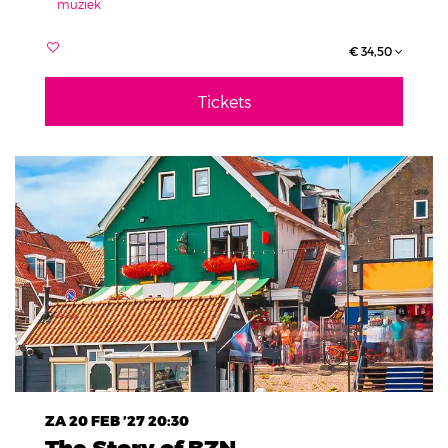
muziek
€ 34,50
Tickets
ZA 20 FEB ’27
20:30
The Story of BZN