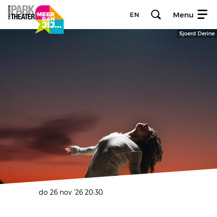
Menu
EN
Sjoerd Derine
do 26 nov ’26
20:30