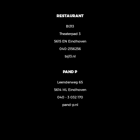
RESTAURANT
BIJ13
Theaterpad 3
5615 EN Eindhoven
040-2156256
bij13.nl
PAND P
Leenderweg 65
5614 HL Eindhoven
040 - 3 032 170
pand-p.nl