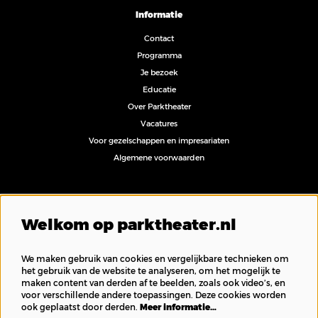
Informatie
Contact
Programma
Je bezoek
Educatie
Over Parktheater
Vacatures
Voor gezelschappen en impresariaten
Algemene voorwaarden
Volg ons
Welkom op parktheater.nl
We maken gebruik van cookies en vergelijkbare technieken om
het gebruik van de website te analyseren, om het mogelijk te
maken content van derden af te beelden, zoals ook video’s, en
Inschrijven nieuwsbrief
voor verschillende andere toepassingen. Deze cookies worden
ook geplaatst door derden.
Meer informatie…