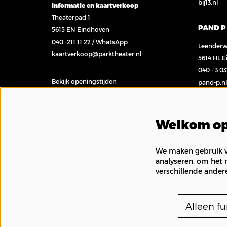
bij13.nl
Informatie en kaartverkoop
Theaterpad 1
PAND P
5615 EN Eindhoven
040 -211 11 22
/
WhatsApp
Leenderw
kaartverkoop@parktheater.nl
5614 HL 
040 - 3 0
Bekijk openingstijden
pand-p.n
Contact
Welkom op
We maken gebruik va
analyseren, om het 
verschillende ander
Alleen fu