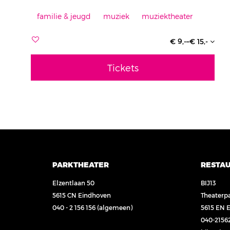
familie & jeugd
muziek
muziektheater
€ 9,-–€ 15,-
Tickets
PARKTHEATER
RESTA
Elzentlaan 50
BIJ13
5615 CN Eindhoven
Theaterp
040 - 2 156 156
(algemeen)
5615 EN 
040-2156