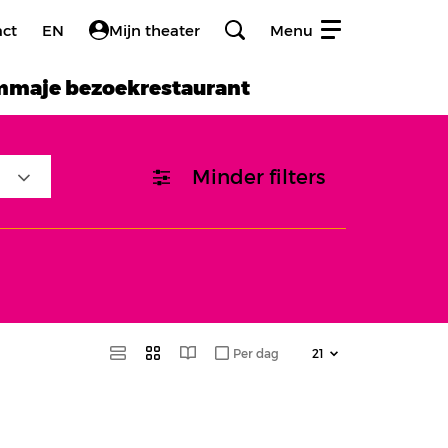
act
EN
Mijn theater
Menu
amma
je bezoek
restaurant
Minder filters
Per dag