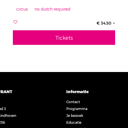
circus
no dutch required
€ 34,50
Tickets
URANT
Informatie
Contact
ad 3
Programma
Eindhoven
Je bezoek
256
Educatie