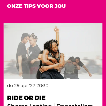
ONZE TIPS VOOR JOU
Overslaan
do 29 apr ’27
20:30
RIDE OR DIE
Sheree Lenting | Dansateliers