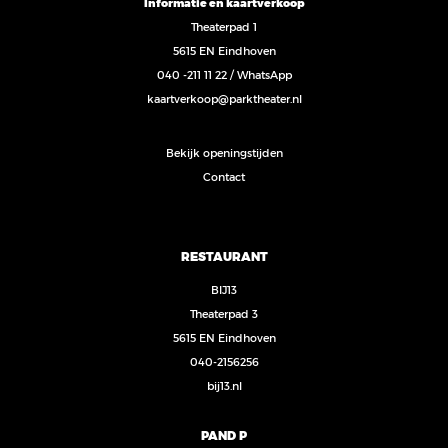
Informatie en kaartverkoop
Theaterpad 1
5615 EN Eindhoven
040 -211 11 22
/
WhatsApp
kaartverkoop@parktheater.nl
Bekijk openingstijden
Contact
RESTAURANT
BIJ13
Theaterpad 3
5615 EN Eindhoven
040-2156256
bij13.nl
PAND P