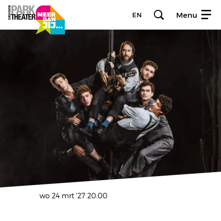
Menu
EN
wo 24 mrt ’27
20:00
Inzoomen