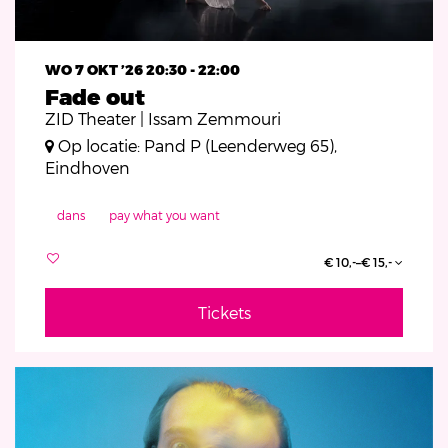
WO 7 OKT ’26
20:30 - 22:00
Fade out
ZID Theater | Issam Zemmouri
Op locatie: Pand P (Leenderweg 65),
Eindhoven
dans
pay what you want
€ 10,-–€ 15,-
Tickets