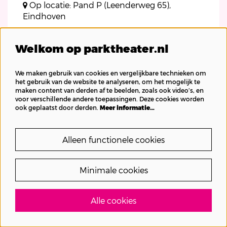
Op locatie: Pand P (Leenderweg 65),
Eindhoven
toneel
pay what you want
Welkom op parktheater.nl
€ 17,50–€ 21,50
We maken gebruik van cookies en vergelijkbare technieken om
het gebruik van de website te analyseren, om het mogelijk te
Tickets
maken content van derden af te beelden, zoals ook video’s, en
voor verschillende andere toepassingen. Deze cookies worden
ook geplaatst door derden.
Meer informatie…
Alleen functionele cookies
Inzoomen
Minimale cookies
Alle cookies