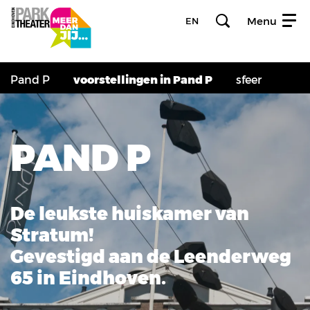
Menu
EN
Pand P
voorstellingen in Pand P
sfeer
PAND P
De leukste huiskamer van
Stratum!
Gevestigd aan de Leenderweg
65 in Eindhoven.