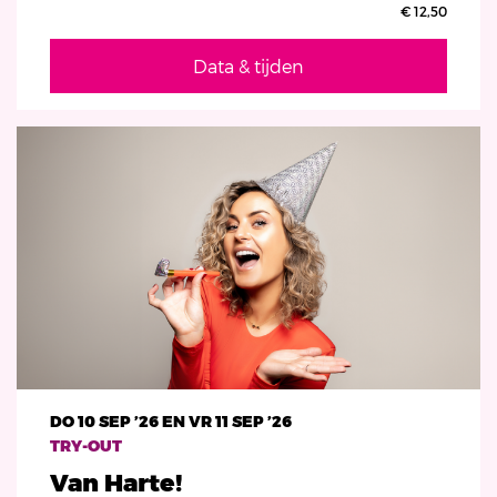
€ 12,50
Data & tijden
DO 10 SEP ’26
EN
VR 11 SEP ’26
TRY-OUT
Van Harte!