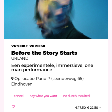
VR 9 OKT ’26
20:30
Before the Story Starts
URLAND
Een experimentele, immersieve, one
man performance
Op locatie: Pand P (Leenderweg 65),
Eindhoven
toneel
pay what you want
no dutch required
€ 17,50–€ 22,50