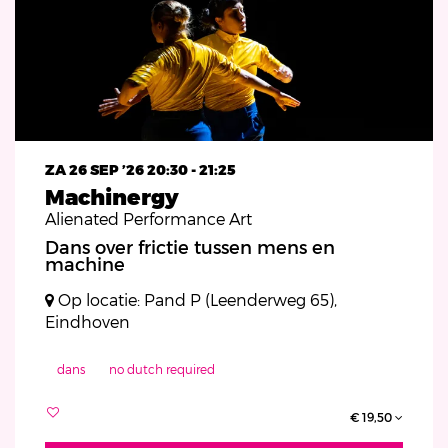
ZA 26 SEP ’26
20:30 - 21:25
Machinergy
Alienated Performance Art
Dans over frictie tussen mens en
machine
Op locatie: Pand P (Leenderweg 65),
Eindhoven
dans
no dutch required
€ 19,50