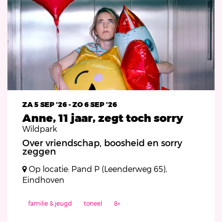
ZA 5 SEP ’26
-
ZO 6 SEP ’26
Anne, 11 jaar, zegt toch sorry
Wildpark
Over vriendschap, boosheid en sorry
zeggen
Op locatie: Pand P (Leenderweg 65),
Eindhoven
familie & jeugd
toneel
8+