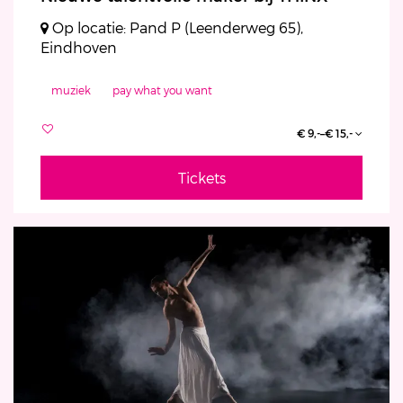
Op locatie: Pand P (Leenderweg 65),
Eindhoven
muziek
pay what you want
€ 9,-–€ 15,-
Tickets