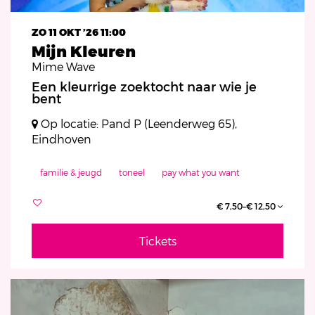
ZO 11 OKT ’26
11:00
Mijn Kleuren
Mime Wave
Een kleurrige zoektocht naar wie je
bent
Op locatie: Pand P (Leenderweg 65),
Eindhoven
familie & jeugd
toneel
pay what you want
€ 7,50–€ 12,50
Tickets