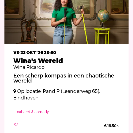
VR 23 OKT ’26
20:30
Wina's Wereld
Wina Ricardo
Een scherp kompas in een chaotische
wereld
Op locatie: Pand P (Leenderweg 65),
Eindhoven
cabaret & comedy
€ 19,50