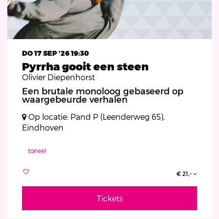
DO 17 SEP ’26
19:30
Pyrrha gooit een steen
Olivier Diepenhorst
Een brutale monoloog gebaseerd op
waargebeurde verhalen
Op locatie: Pand P (Leenderweg 65),
Eindhoven
toneel
€ 21,-
Tickets