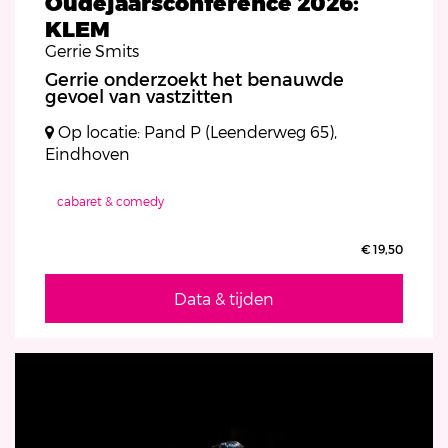
Oudejaarsconference 2026:
KLEM
Gerrie Smits
Gerrie onderzoekt het benauwde
gevoel van vastzitten
Op locatie: Pand P (Leenderweg 65),
Eindhoven
cabaret & comedy
€ 19,50
Data & tijden