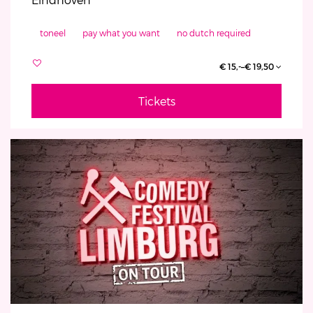
toneel
pay what you want
no dutch required
€ 15,-–€ 19,50
Tickets