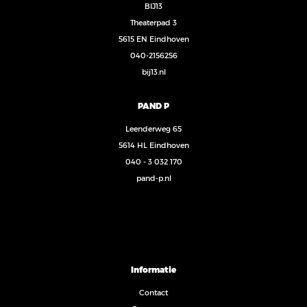
BIJ13
Theaterpad 3
5615 EN Eindhoven
040-2156256
bij13.nl
PAND P
Leenderweg 65
5614 HL Eindhoven
040 - 3 032 170
pand-p.nl
Informatie
Contact