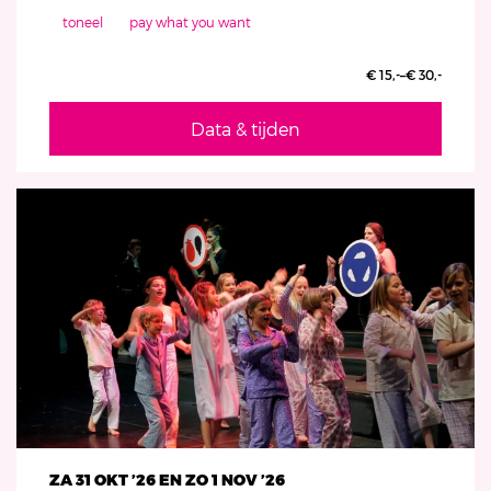
toneel
pay what you want
€ 15,-–€ 30,-
Data & tijden
ZA 31 OKT ’26
EN
ZO 1 NOV ’26