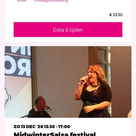
show
middagvoorstelling
€ 23,50
Data & tijden
ZO 13 DEC ’26
13:30 - 17:00
MidwinterSalsa festival