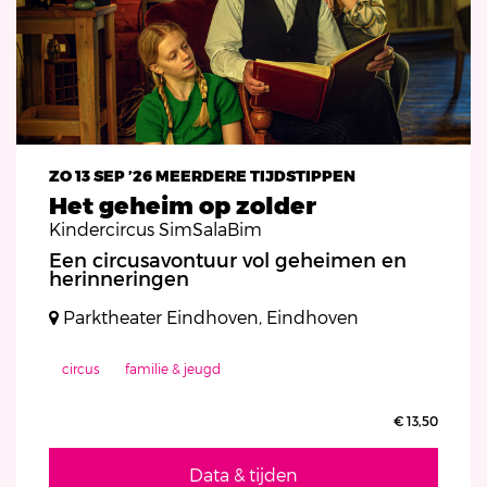
ZO 13 SEP ’26
MEERDERE TIJDSTIPPEN
Het geheim op zolder
Kindercircus SimSalaBim
Een circusavontuur vol geheimen en
herinneringen
Parktheater Eindhoven, Eindhoven
circus
familie & jeugd
€ 13,50
Data & tijden