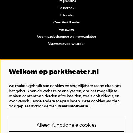
Programma
Je bezoek
Educatie
Over Parktheater
Vacatures
Voor gezelschappen en impresariaten
Algemene voorwaarden
Volg ons
Welkom op parktheater.nl
We maken gebruik van cookies en vergelijkbare technieken om
het gebruik van de website te analyseren, om het mogelijk te
maken content van derden af te beelden, zoals ook video’s, en
Inschrijven nieuwsbrief
voor verschillende andere toepassingen. Deze cookies worden
ook geplaatst door derden.
Meer informatie…
Alleen functionele cookies