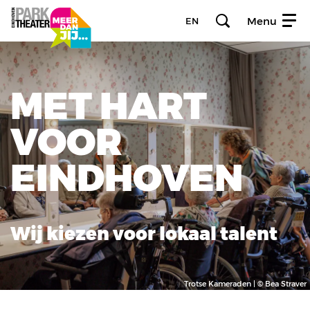
Menu
EN
MET HART
VOOR
EINDHOVEN
Wij kiezen voor lokaal talent
Trotse Kameraden | © Bea Straver