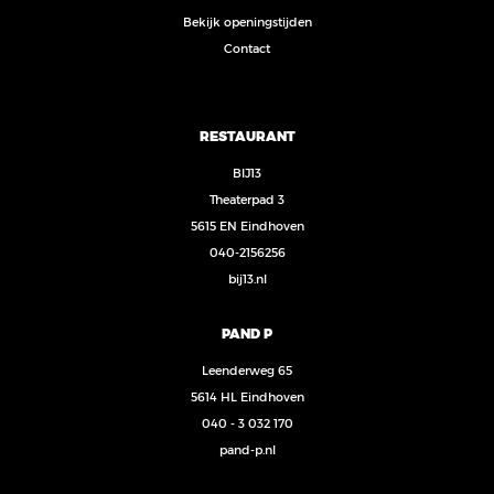
Bekijk openingstijden
Contact
RESTAURANT
BIJ13
Theaterpad 3
5615 EN Eindhoven
040-2156256
bij13.nl
PAND P
Leenderweg 65
5614 HL Eindhoven
040 - 3 032 170
pand-p.nl