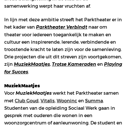
samenwerking werpt haar vruchten af.
In lijn met deze ambitie streeft het Parktheater er in
het kader van
naar om
Parktheater Verbindt
theater voor iedereen toegankelijk te maken en
cultuur een inspirerende, lerende, verbindende en
troostende kracht te laten zijn voor de samenleving.
Drie projecten die uit dit streven zijn voortgekomen,
zijn
,
en
MuziekMaatjes
Trotse Kameraden
Playing
.
for Succes
MuziekMaatjes
Voor
werkt het Parktheater samen
MuziekMaatjes
met
Club Goud
,
Vitalis
,
Wooninc
en
Summa
.
Studenten van de opleiding Sociaal Werk gaan in
gesprek met ouderen die wonen in een
woonzorgcentrum of aanleunwoning. De student en