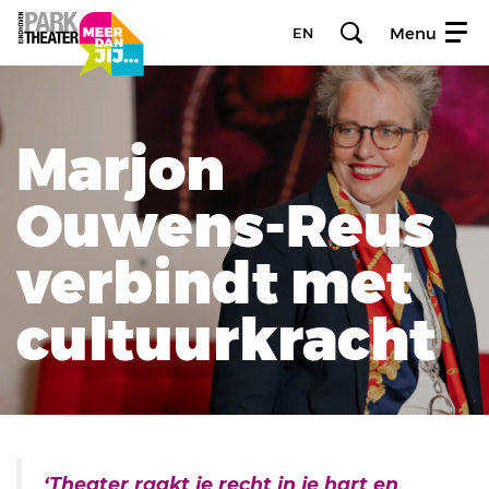
Menu
EN
Marjon
Ouwens-Reus
verbindt met
cultuur­kracht
‘Theater raakt je recht in je hart en