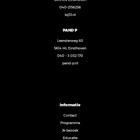
040-2156256
bij13.nl
PAND P
Leenderweg 65
5614 HL Eindhoven
040 - 3 032 170
pand-p.nl
Informatie
Contact
Programma
Je bezoek
Educatie