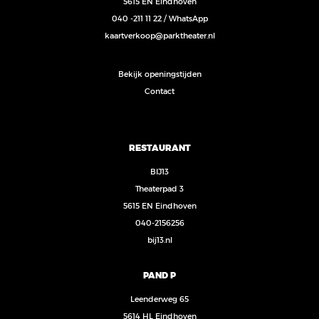
5615 EN Eindhoven
040 -211 11 22
/
WhatsApp
kaartverkoop@parktheater.nl
Bekijk openingstijden
Contact
RESTAURANT
BIJ13
Theaterpad 3
5615 EN Eindhoven
040-2156256
bij13.nl
PAND P
Leenderweg 65
5614 HL Eindhoven