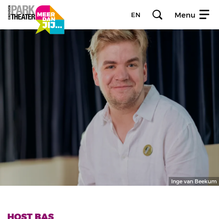
Menu
EN
Inge van Beekum
HOST BAS