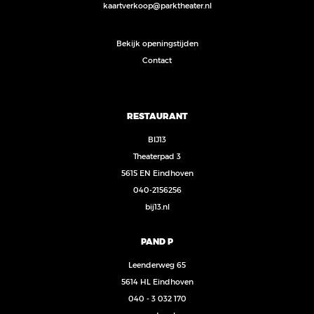
kaartverkoop@parktheater.nl
Bekijk openingstijden
Contact
RESTAURANT
BIJ13
Theaterpad 3
5615 EN Eindhoven
040-2156256
bij13.nl
PAND P
Leenderweg 65
5614 HL Eindhoven
040 - 3 032 170