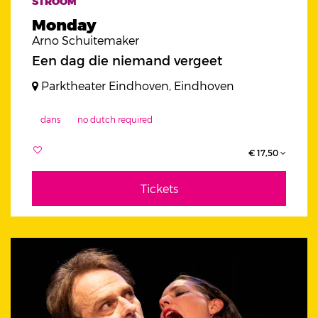
STROOM
Monday
Arno Schuitemaker
Een dag die niemand vergeet
Parktheater Eindhoven, Eindhoven
dans
no dutch required
€ 17,50
Tickets