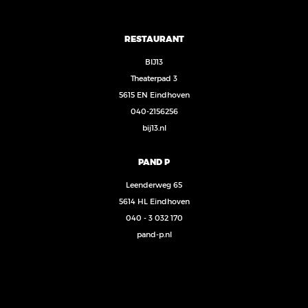
RESTAURANT
BIJ13
Theaterpad 3
5615 EN Eindhoven
040-2156256
bij13.nl
PAND P
Leenderweg 65
5614 HL Eindhoven
040 - 3 032 170
pand-p.nl