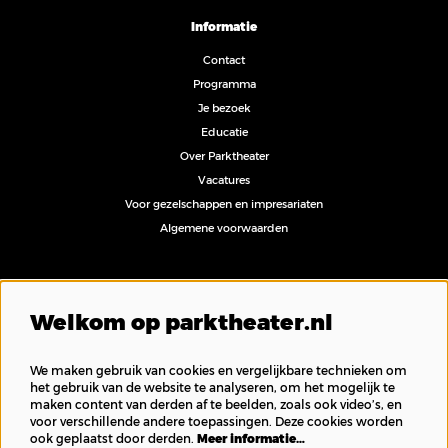
Informatie
Contact
Programma
Je bezoek
Educatie
Over Parktheater
Vacatures
Voor gezelschappen en impresariaten
Algemene voorwaarden
Volg ons
Welkom op parktheater.nl
We maken gebruik van cookies en vergelijkbare technieken om
het gebruik van de website te analyseren, om het mogelijk te
maken content van derden af te beelden, zoals ook video’s, en
Inschrijven nieuwsbrief
voor verschillende andere toepassingen. Deze cookies worden
ook geplaatst door derden.
Meer informatie…