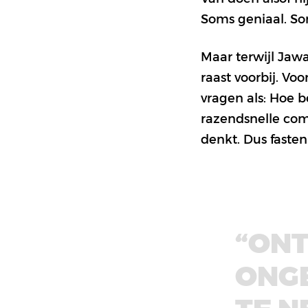
Soms geniaal. So
Maar terwijl Jawa
raast voorbij. Voo
vragen als: Hoe 
razendsnelle come
denkt. Dus fasten
“ON
ONGE
TE N