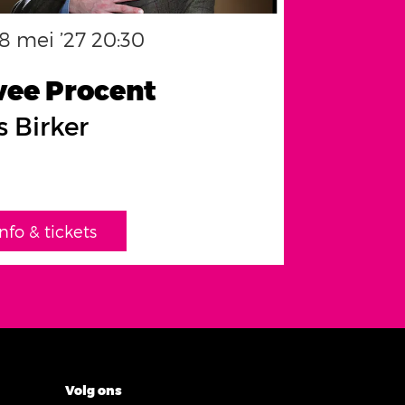
28 mei ’27
20:30
ee Procent
s Birker
info & tickets
Volg ons