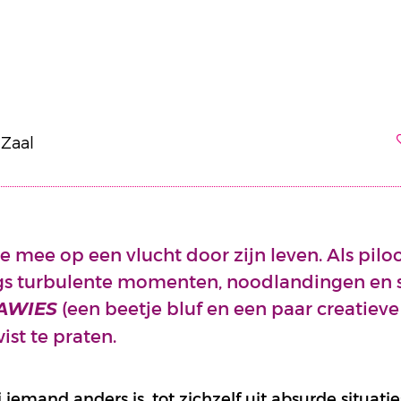
 Zaal
e mee op een vlucht door zijn leven. Als pil
angs turbulente momenten, noodlandingen en s
(een beetje bluf en een paar creatieve
AWIES
wist te praten.
j iemand anders is, tot zichzelf uit absurde situat