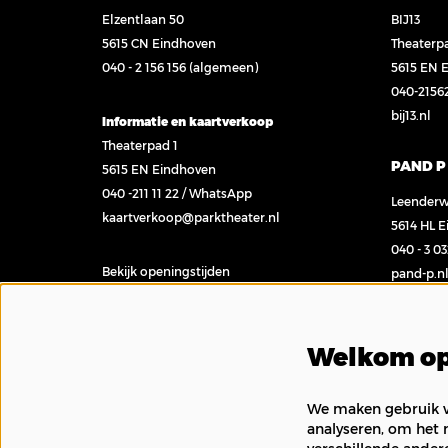
Elzentlaan 50
BIJ13
5615 CN Eindhoven
Theaterp
040 - 2 156 156
(algemeen)
5615 EN 
040-2156
bij13.nl
Informatie en kaartverkoop
Theaterpad 1
PAND P
5615 EN Eindhoven
040 -211 11 22
/
WhatsApp
Leenderw
kaartverkoop@parktheater.nl
5614 HL 
040 - 3 0
Bekijk openingstijden
pand-p.n
Contact
Welkom op
We maken gebruik va
analyseren, om het 