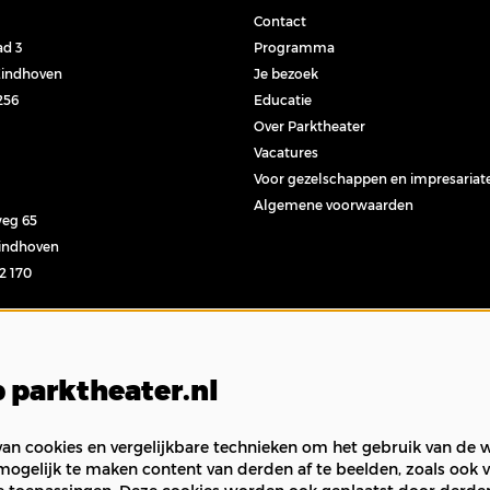
Contact
ad 3
Programma
Eindhoven
Je bezoek
256
Educatie
Over Parktheater
Vacatures
Voor gezelschappen en impresariat
Algemene voorwaarden
eg 65
Eindhoven
32 170
l
 parktheater.nl
n cookies en vergelijkbare technieken om het gebruik van de w
mogelijk te maken content van derden af te beelden, zoals ook v