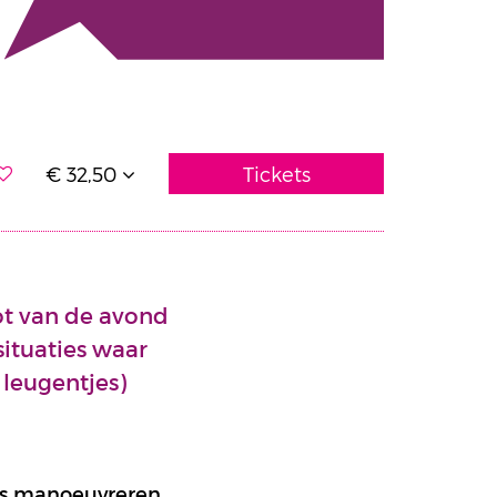
€ 32,50
Tickets
oot van de avond
ituaties waar
 leugentjes)
ies manoeuvreren.