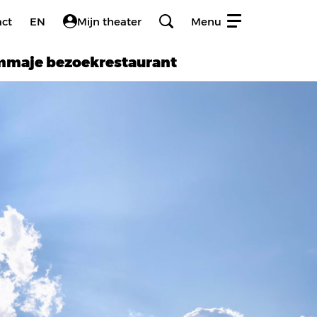
act
EN
Mijn theater
Menu
amma
je bezoek
restaurant