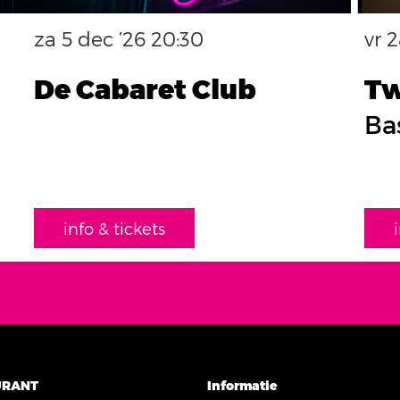
za 5 dec ’26
20:30
vr 
De Cabaret Club
Tw
Ba
info & tickets
URANT
Informatie