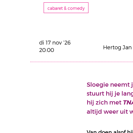
cabaret & comedy
di 17 nov ’26
Hertog Jan
20:00
Sloegie neemt j
stuurt hij je l
hij zich met
TN
altijd weer uit 
Van doen alsof hi