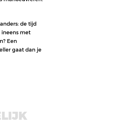
anders: de tijd
je ineens met
en? Een
ller gaat dan je
LIJK