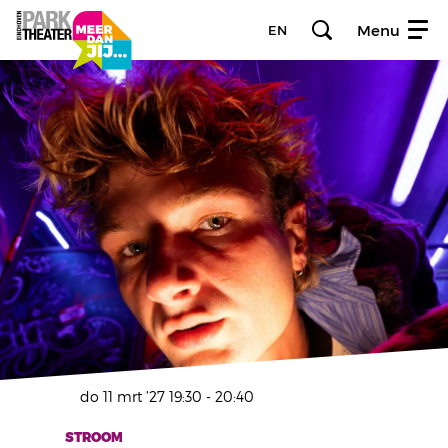
Menu
EN
do 11 mrt ’27
19:30 - 20:40
STROOM