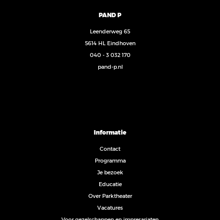
PAND P
Leenderweg 65
5614 HL Eindhoven
040 - 3 032 170
pand-p.nl
Informatie
Contact
Programma
Je bezoek
Educatie
Over Parktheater
Vacatures
Voor gezelschappen en impresariaten