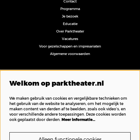
Contact
Programma
Je bezoek
Educatie
Over Parktheater
Vacatures
Voor gezelschappen en impresariaten
Algemene voorwaarden
Volg ons
Welkom op parktheater.nl
We maken gebruik van cookies en vergelijkbare technieken om
het gebruik van de website te analyseren, om het mogelijk te
maken content van derden af te beelden, zoals ook video’s, en
Inschrijven nieuwsbrief
voor verschillende andere toepassingen. Deze cookies worden
ook geplaatst door derden.
Meer informatie…
Alleen functionele cookies