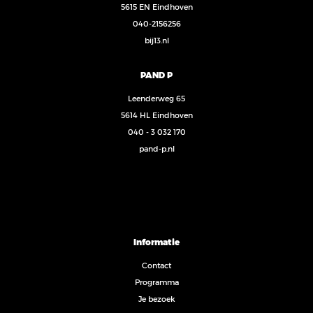
5615 EN Eindhoven
040-2156256
bij13.nl
PAND P
Leenderweg 65
5614 HL Eindhoven
040 - 3 032 170
pand-p.nl
Informatie
Contact
Programma
Je bezoek