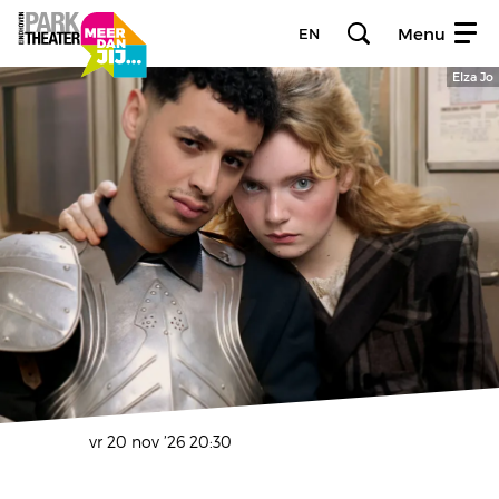
Menu
EN
Elza Jo
vr 20 nov ’26
20:30