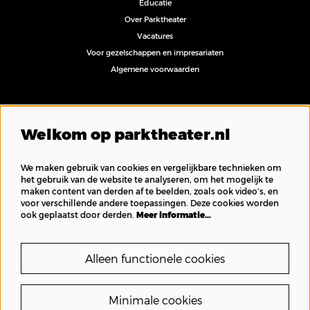
Educatie
Over Parktheater
Vacatures
Voor gezelschappen en impresariaten
Algemene voorwaarden
Volg ons
Welkom op parktheater.nl
We maken gebruik van cookies en vergelijkbare technieken om
het gebruik van de website te analyseren, om het mogelijk te
maken content van derden af te beelden, zoals ook video’s, en
Inschrijven nieuwsbrief
voor verschillende andere toepassingen. Deze cookies worden
ook geplaatst door derden.
Meer informatie…
Alleen functionele cookies
Minimale cookies