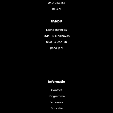
040-2156256
bij13.nl
PAND P
Leenderweg 65
5614 HL Eindhoven
040 - 3 032 170
pand-p.nl
Informatie
Contact
Programma
Je bezoek
Educatie