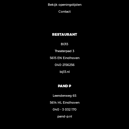
Bekijk openingstijden
Contact
RESTAURANT
BIJ13
Theaterpad 3
5615 EN Eindhoven
040-2156256
bij13.nl
PAND P
Leenderweg 65
5614 HL Eindhoven
040 - 3 032 170
pand-p.nl