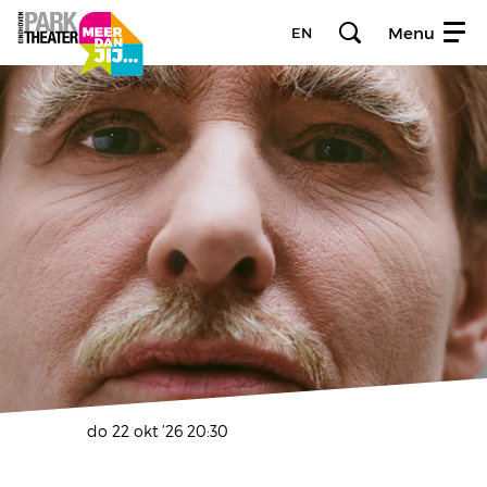
Menu
EN
do 22 okt ’26
20:30