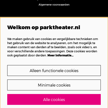
Algemene voorwaarden
Volg ons
Welkom op parktheater.nl
We maken gebruik van cookies en vergelijkbare technieken om
het gebruik van de website te analyseren, om het mogelijk te
maken content van derden af te beelden, zoals ook video’s, en
Inschrijven nieuwsbrief
voor verschillende andere toepassingen. Deze cookies worden
ook geplaatst door derden.
Meer informatie…
Alleen functionele cookies
Minimale cookies
Alle cookies