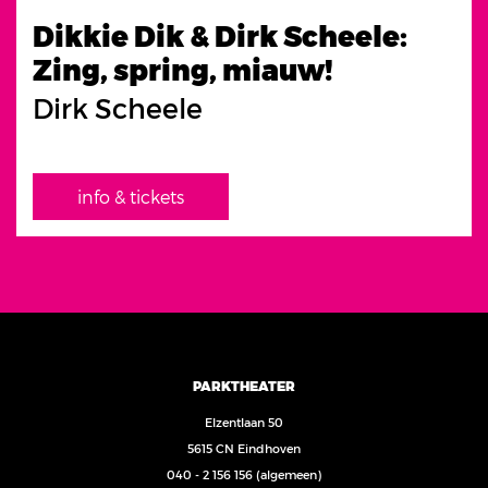
Dikkie Dik & Dirk Scheele:
Zing, spring, miauw!
Dirk Scheele
info & tickets
PARKTHEATER
Elzentlaan 50
5615 CN Eindhoven
040 - 2 156 156
(algemeen)