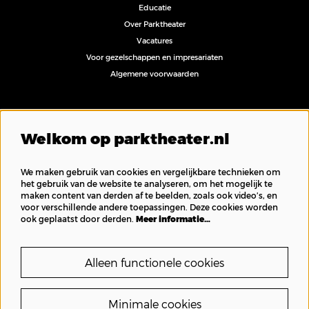
Educatie
Over Parktheater
Vacatures
Voor gezelschappen en impresariaten
Algemene voorwaarden
Volg ons
Welkom op parktheater.nl
We maken gebruik van cookies en vergelijkbare technieken om
het gebruik van de website te analyseren, om het mogelijk te
maken content van derden af te beelden, zoals ook video’s, en
Inschrijven nieuwsbrief
voor verschillende andere toepassingen. Deze cookies worden
ook geplaatst door derden.
Meer informatie…
Alleen functionele cookies
Minimale cookies