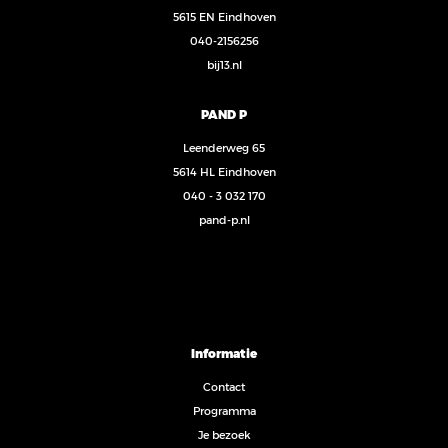
5615 EN Eindhoven
040-2156256
bij13.nl
PAND P
Leenderweg 65
5614 HL Eindhoven
040 - 3 032 170
pand-p.nl
Informatie
Contact
Programma
Je bezoek