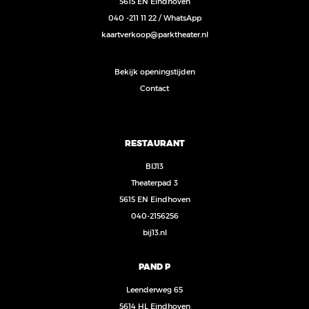
5615 EN Eindhoven
040 -211 11 22
/
WhatsApp
kaartverkoop@parktheater.nl
Bekijk openingstijden
Contact
RESTAURANT
BIJ13
Theaterpad 3
5615 EN Eindhoven
040-2156256
bij13.nl
PAND P
Leenderweg 65
5614 HL Eindhoven