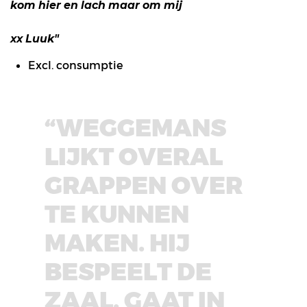
kom hier en lach maar om mij
xx Luuk"
Excl. consumptie
“WEGGEMANS
LIJKT OVERAL
GRAPPEN OVER
TE KUNNEN
MAKEN. HIJ
BESPEELT DE
ZAAL, GAAT IN