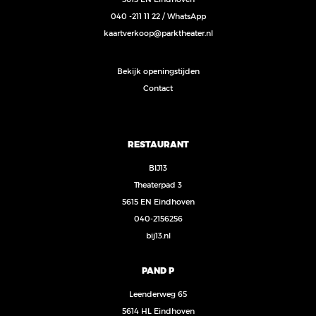
040 -211 11 22
/
WhatsApp
kaartverkoop@parktheater.nl
Bekijk openingstijden
Contact
RESTAURANT
BIJ13
Theaterpad 3
5615 EN Eindhoven
040-2156256
bij13.nl
PAND P
Leenderweg 65
5614 HL Eindhoven