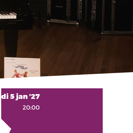
di 5 jan ’27
20:00