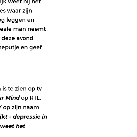
jk weet hij het
es waar zijn
oog leggen en
 ideale man neemt
a deze avond
cheputje en geef
is te zien op tv
op RTL.
r Mind
 op zijn naam
jkt - depressie in
 weet het