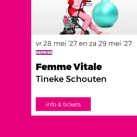
vr 28 mei ’27
en
za 29 mei ’27
REPRISE
Femme Vitale
Tineke Schouten
info & tickets