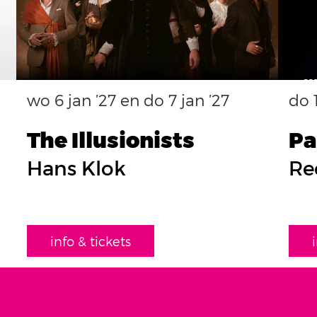
wo 6 jan ’27
en
do 7 jan ’27
do 
The Illusionists
Pa
Hans Klok
Re
info & tickets