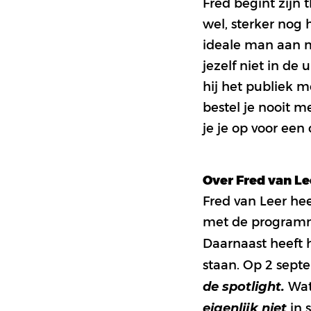
Fred begint zijn 
wel, sterker nog 
ideale man aan mo
jezelf niet in d
hij het publiek 
bestel je nooit m
je je op voor ee
Over Fred van Le
Fred van Leer hee
met de program
Daarnaast heeft h
staan. Op 2 sept
Wat 
de spotlight.
in 
eigenlijk niet