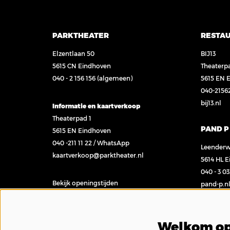
PARKTHEATER
RESTA
Elzentlaan 50
BIJ13
5615 CN Eindhoven
Theaterp
040 - 2 156 156
(algemeen)
5615 EN 
040-2156
bij13.nl
Informatie en kaartverkoop
Theaterpad 1
PAND P
5615 EN Eindhoven
040 -211 11 22
/
WhatsApp
Leenderw
kaartverkoop@parktheater.nl
5614 HL 
040 - 3 0
Bekijk openingstijden
pand-p.n
Contact
Welkom op