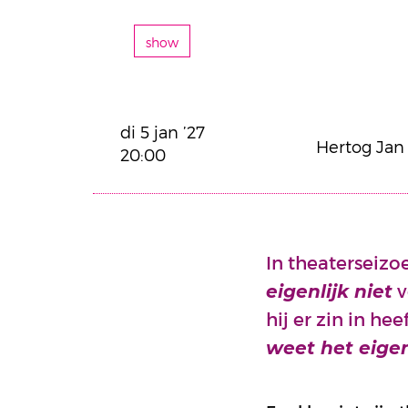
show
di 5 jan ’27
Hertog Jan
20:00
In theaterseizo
v
eigenlijk niet
hij er zin in he
weet het eigen