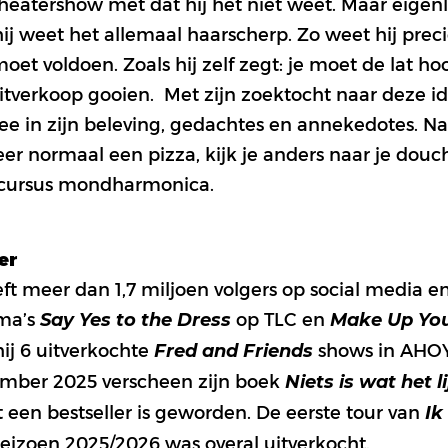
theatershow met dat hij het niet weet. Maar eigenli
hij weet het allemaal haarscherp. Zo weet hij preci
et voldoen. Zoals hij zelf zegt: je moet de lat h
e uitverkoop gooien. Met zijn zoektocht naar deze
mee in zijn beleving, gedachtes en annekedotes. N
eer normaal een pizza, kijk je anders naar je dou
n cursus mondharmonica.
er
ft meer dan 1,7 miljoen volgers op social media en 
ma’s
op TLC en
Say Yes to the Dress
Make Up You
ij 6 uitverkochte
shows in AHOY
Fred and Friends
ember 2025 verscheen zijn boek
Niets is wat het li
een bestseller is geworden. De eerste tour van
Ik
seizoen 2025/2026 was overal uitverkocht.