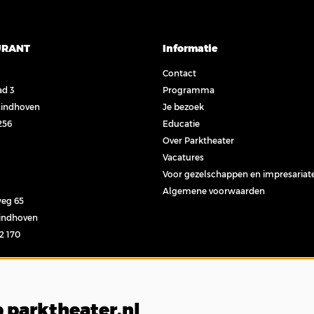
URANT
Informatie
Contact
ad 3
Programma
Eindhoven
Je bezoek
256
Educatie
Over Parktheater
Vacatures
Voor gezelschappen en impresariat
Algemene voorwaarden
eg 65
Eindhoven
32 170
l
 parktheater.nl