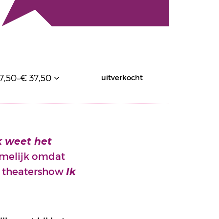
7,50–€ 37,50
uitverkocht
k weet het
amelijk omdat
jn theatershow
Ik