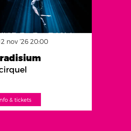
12 nov ’26
20:00
radisium
cirquel
info & tickets