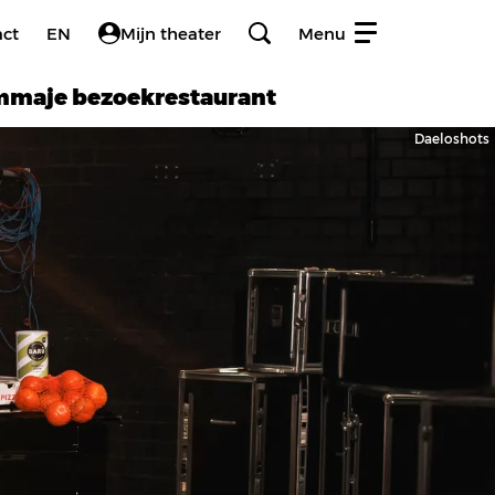
act
EN
Mijn theater
Menu
amma
je bezoek
restaurant
Daeloshots