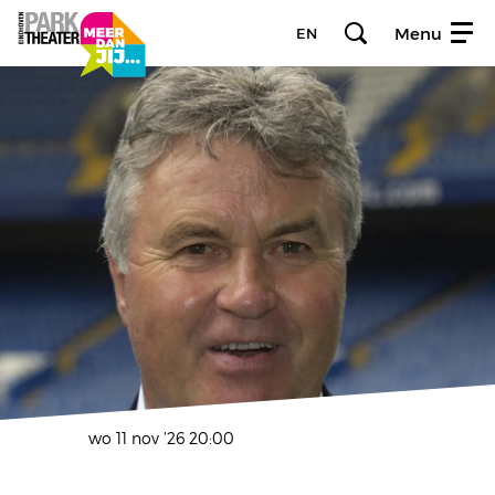
Menu
EN
wo 11 nov ’26
20:00