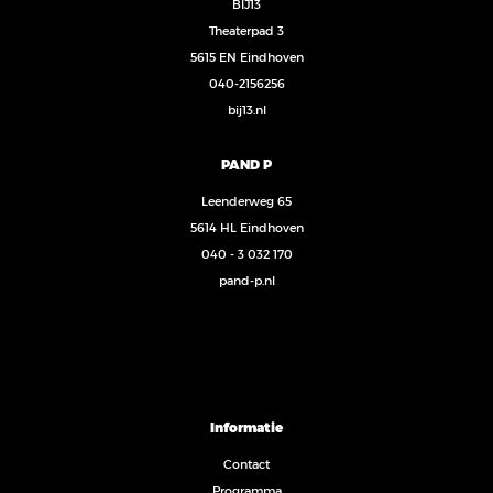
BIJ13
Theaterpad 3
5615 EN Eindhoven
040-2156256
bij13.nl
PAND P
Leenderweg 65
5614 HL Eindhoven
040 - 3 032 170
pand-p.nl
Informatie
Contact
Programma