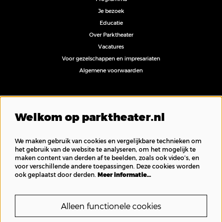
Je bezoek
Educatie
Over Parktheater
Vacatures
Voor gezelschappen en impresariaten
Algemene voorwaarden
Volg ons
Welkom op parktheater.nl
We maken gebruik van cookies en vergelijkbare technieken om
het gebruik van de website te analyseren, om het mogelijk te
maken content van derden af te beelden, zoals ook video’s, en
Inschrijven nieuwsbrief
voor verschillende andere toepassingen. Deze cookies worden
ook geplaatst door derden.
Meer informatie…
Alleen functionele cookies