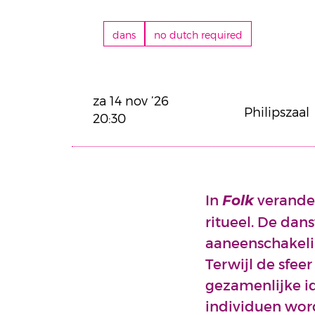
dans
no dutch required
za 14 nov ’26
Philipszaal
20:30
In
verande
Folk
ritueel. De dans
aaneenschakelin
Terwijl de sfee
gezamenlijke id
individuen wor