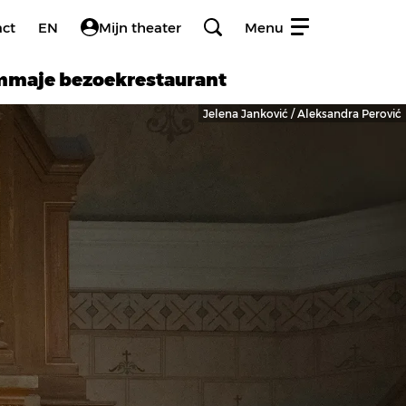
act
EN
Mijn theater
Menu
amma
je bezoek
restaurant
Jelena Janković / Aleksandra Perović