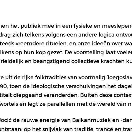
en het publiek mee in een fysieke en meeslepen
rag zich telkens volgens een andere logica ontv
eeds vreemdere rituelen, en onze ideeën over wa
kens op hun kop gezet. De voorstelling laat voel
rleidelijk en beangstigend collectieve krachten k
ie uit de rijke folktradities van voormalig Joegoslav
’90, toen de ideologische verschuivingen het dagel
ntiteit diepgaand veranderden. Buiten deze conte
wortels en legt ze parallellen met de wereld van n
Jocić de rauwe energie van Balkanmuziek en -da
ontstaan: op het snijvlak van traditie, trance en tr