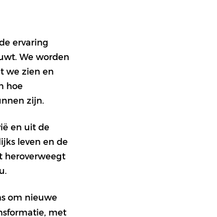
de ervaring
ouwt. We worden
t we zien en
en hoe
unnen zijn.
ië en uit de
ijks leven en de
xt heroverweegt
u.
ns om nieuwe
ansformatie, met