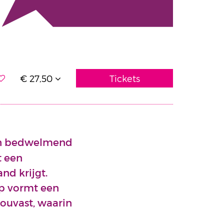
€ 27,50
Tickets
een bedwelmend
t een
nd krijgt.
ep vormt een
houvast, waarin