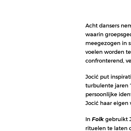
Acht dansers nem
waarin groepsged
meegezogen in st
voelen worden tel
confronterend, ve
Jocić put inspirat
turbulente jaren 
persoonlijke ide
Jocić haar eigen 
In
gebruikt 
Folk
rituelen te laten 