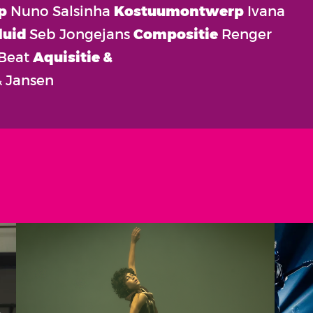
p
Nuno Salsinha
Kostuumontwerp
Ivana
luid
Seb Jongejans
Compositie
Renger
 Beat
Aquisitie &
 Jansen