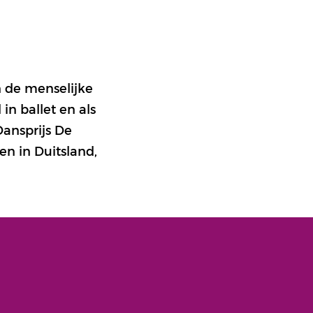
n de menselijke
n ballet en als
ansprijs De
n in Duitsland,