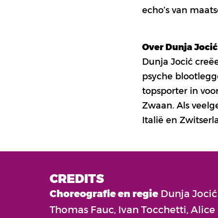
echo’s van maat
Over Dunja Jocić
Dunja Jocić creëe
psyche blootlegg
topsporter in vo
Zwaan. Als veelg
Italië en Zwitserl
CREDITS
Choreografie en regie
Dunja Jocić
Thomas Fauc, Ivan Tocchetti, Alice