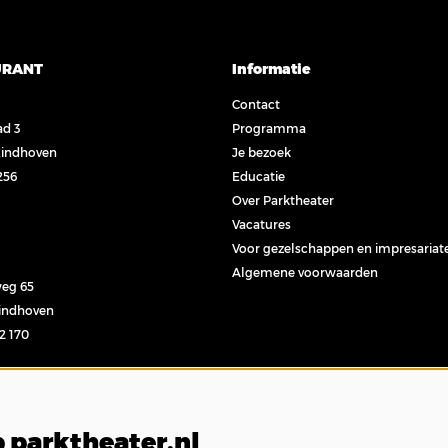
URANT
Informatie
Contact
ad 3
Programma
Eindhoven
Je bezoek
256
Educatie
Over Parktheater
Vacatures
Voor gezelschappen en impresariat
Algemene voorwaarden
eg 65
Eindhoven
32 170
l
 parktheater.nl