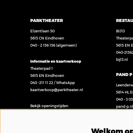
PARKTHEATER
RESTA
Elzentlaan 50
BIJ13
5615 CN Eindhoven
Theaterp
040 - 2 156 156
(algemeen)
5615 EN 
040-2156
bij13.nl
Informatie en kaartverkoop
Theaterpad 1
PAND P
5615 EN Eindhoven
040 -211 11 22
/
WhatsApp
Leenderw
kaartverkoop@parktheater.nl
5614 HL 
040 - 3 0
Bekijk openingstijden
pand-p.n
Contact
Welkom op