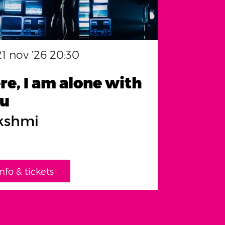
21 nov ’26
20:30
re, I am alone with
u
kshmi
info & tickets