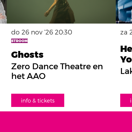
do 26 nov ’26
20:30
za 
STROOM
He
Ghosts
Yo
Zero Dance Theatre en
La
het AAO
info & tickets