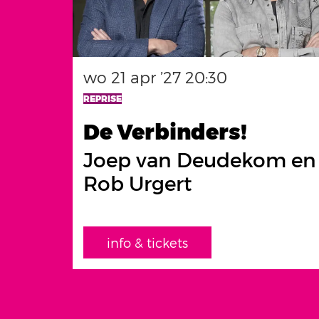
wo 21 apr ’27
20:30
REPRISE
De Verbinders!
Joep van Deudekom en
Rob Urgert
info & tickets