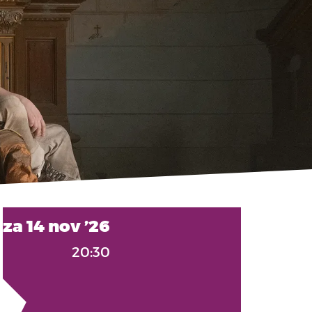
za 14 nov ’26
20:30