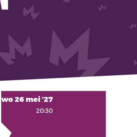
wo 26 mei ’27
20:30