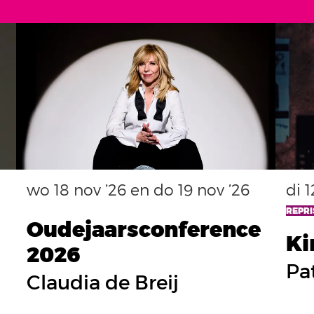
wo 18 nov ’26
en
do 19 nov ’26
di 1
REPRI
Oudejaarsconference
Ki
2026
Pat
Claudia de Breij