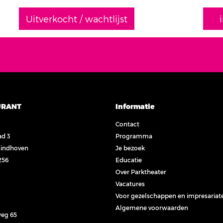
Uitverkocht / wachtlijst
URANT
Informatie
Contact
ad 3
Programma
Eindhoven
Je bezoek
256
Educatie
Over Parktheater
Vacatures
Voor gezelschappen en impresariat
Algemene voorwaarden
eg 65