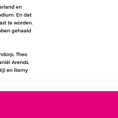
erland en
odium. En dat
ast te worden.
ebben gehaald
andorp, Theo
niël Arends,
Bijl en Remy