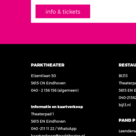
info & tickets
PARKTHEATER
RESTA
Elzentlaan 50
BIJ13
5615 CN Eindhoven
Theaterp
040 - 2 156 156
(algemeen)
5615 EN 
040-2156
bij13.nl
Informatie en kaartverkoop
Theaterpad 1
PAND P
5615 EN Eindhoven
040 -211 11 22
/
WhatsApp
Leenderw
kaartverkoop@parktheater.nl