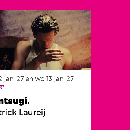
2 jan ’27
en
wo 13 jan ’27
SE
ntsugi.
rick Laureij