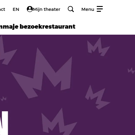
act
EN
Mijn theater
Menu
amma
je bezoek
restaurant