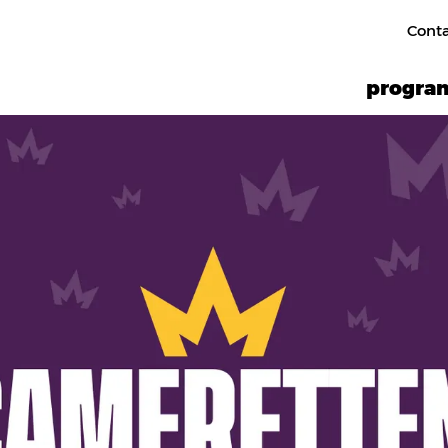
Cont
progr