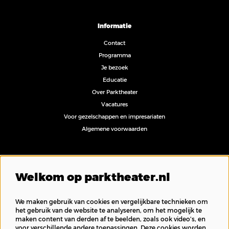
Informatie
Contact
Programma
Je bezoek
Educatie
Over Parktheater
Vacatures
Voor gezelschappen en impresariaten
Algemene voorwaarden
Volg ons
Welkom op parktheater.nl
We maken gebruik van cookies en vergelijkbare technieken om
het gebruik van de website te analyseren, om het mogelijk te
maken content van derden af te beelden, zoals ook video’s, en
Inschrijven nieuwsbrief
voor verschillende andere toepassingen. Deze cookies worden