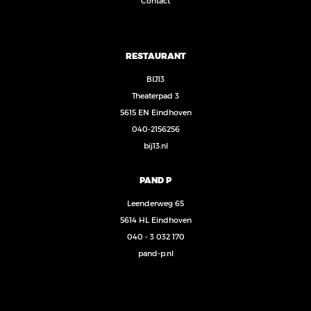
Contact
RESTAURANT
BIJ13
Theaterpad 3
5615 EN Eindhoven
040-2156256
bij13.nl
PAND P
Leenderweg 65
5614 HL Eindhoven
040 - 3 032 170
pand-p.nl