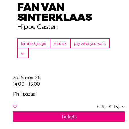
FAN VAN
SINTERKLAAS
Hippe Gasten
familie & jeugd
muziek
pay what you want
4+
zo 15 nov ’26
14:00
-
15:00
Philipszaal
€ 9,-–€ 15,-
Tickets