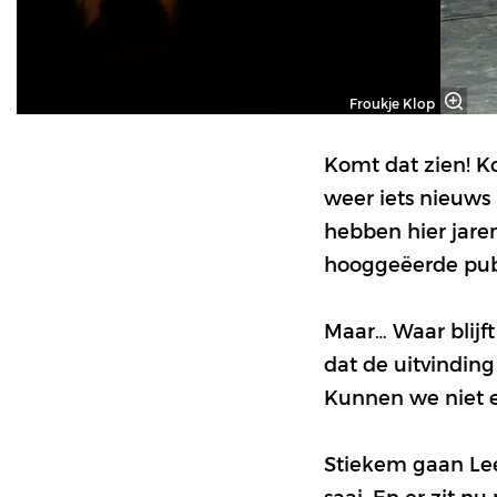
Froukje Klop
Komt dat zien! Ko
weer iets nieuws 
hebben hier jaren
hooggeëerde pub
Maar… Waar blijft
dat de uitvindin
Kunnen we niet e
Stiekem gaan Lee
saai. En er zit n