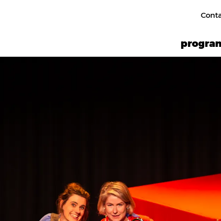
Cont
progr