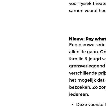
voor fysiek thea
samen vooral hee
Nieuw: Pay wha
Een nieuwe serie 
allen’ te gaan. O
familie & jeugd v
grensverleggend p
verschillende prij
het mogelijk dat
bezoeken. Zo zor
iedereen.
Deze voorstel