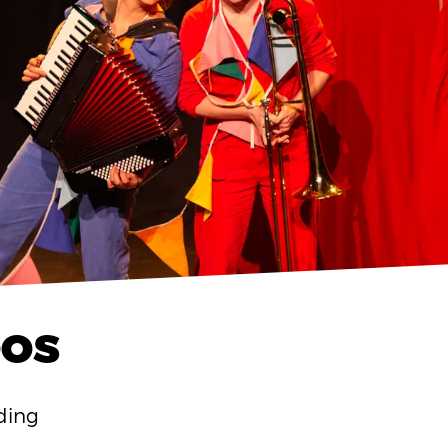
OOS
ding
Inzoomen