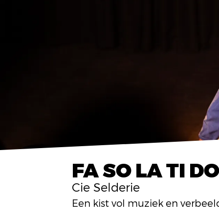
FA SO LA TI D
Cie Selderie
Een kist vol muziek en verbeel
men