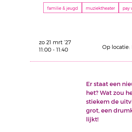
familie & jeugd
muziektheater
pay 
zo 21 mrt ’27
Op locatie:
11:00
-
11:40
Er staat een nie
het? Wat zou h
stiekem de uitv
grot, een drumk
lijkt!