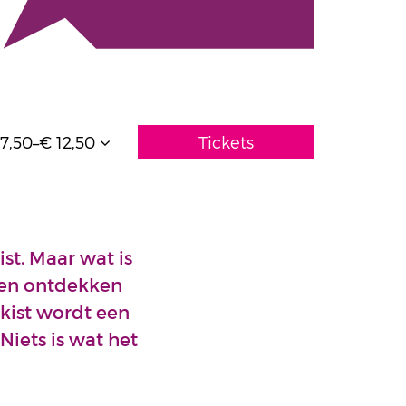
7,50–€ 12,50
Tickets
st. Maar wat is
nen ontdekken
 kist wordt een
Niets is wat het