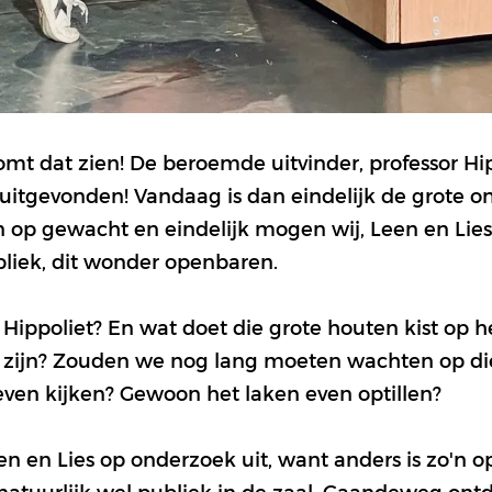
mt dat zien! De beroemde uitvinder, professor Hip
uitgevonden! Vandaag is dan eindelijk de grote o
 op gewacht en eindelijk mogen wij, Leen en Lies,
liek, dit wonder openbaren.
 Hippoliet? En wat doet die grote houten kist op h
g zijn? Zouden we nog lang moeten wachten op die.
ven kijken? Gewoon het laken even optillen?
n en Lies op onderzoek uit, want anders is zo'n 
u natuurlijk wel publiek in de zaal. Gaandeweg on