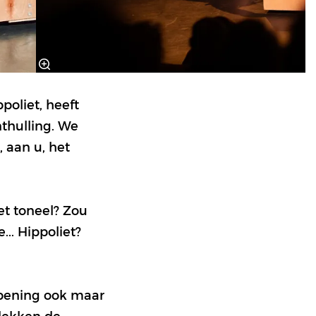
poliet, heeft
nthulling. We
 aan u, het
et toneel? Zou
.. Hippoliet?
opening ook maar
tdekken de