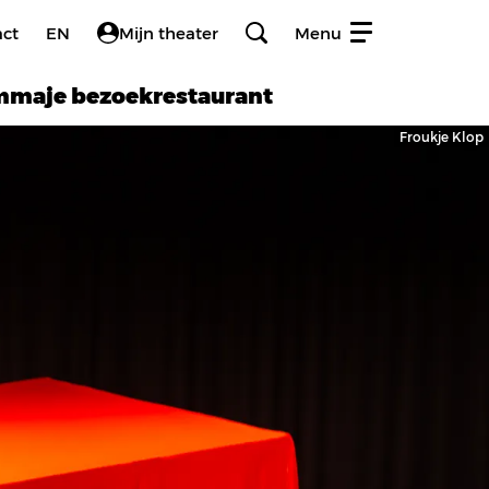
act
EN
Mijn theater
Menu
amma
je bezoek
restaurant
Froukje Klop