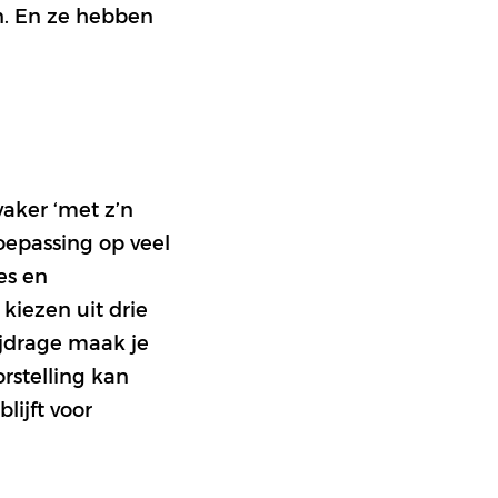
n. En ze hebben
vaker ‘met z’n
toepassing op veel
es en
kiezen uit drie
bijdrage maak je
rstelling kan
ijft voor