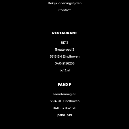
Bekijk openingstijden
Contact
RESTAURANT
BIJ13
Theaterpad 3
5615 EN Eindhoven
040-2156256
bij13.nl
PAND P
Leenderweg 65
5614 HL Eindhoven
040 - 3 032 170
pand-p.nl