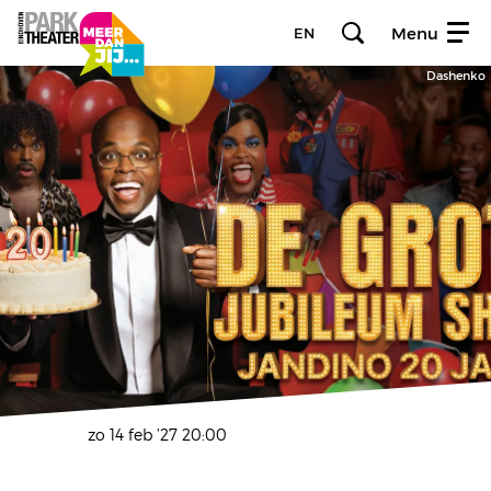
Menu
EN
Dashenko
zo 14 feb ’27
20:00