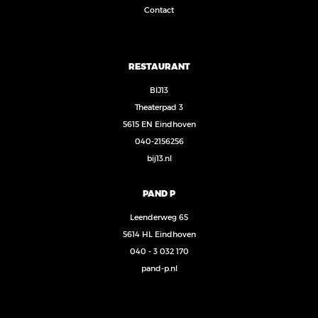
Contact
RESTAURANT
BIJ13
Theaterpad 3
5615 EN Eindhoven
040-2156256
bij13.nl
PAND P
Leenderweg 65
5614 HL Eindhoven
040 - 3 032 170
pand-p.nl