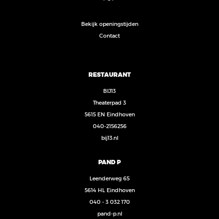
Bekijk openingstijden
Contact
RESTAURANT
BIJ13
Theaterpad 3
5615 EN Eindhoven
040-2156256
bij13.nl
PAND P
Leenderweg 65
5614 HL Eindhoven
040 - 3 032 170
pand-p.nl