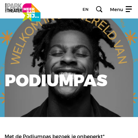
Menu
EN
PODIUMPAS
Met de Podiumpas bezoek je onbeperkt*